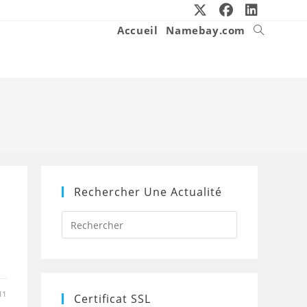
Accueil
Namebay.com
Toggle
website
search
Rechercher Une Actualité
Press
Escape
to
close
the
search
panel.
11
Certificat SSL