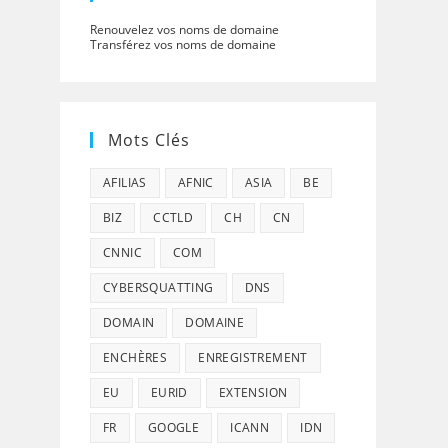
Renouvelez vos noms de domaine
Transférez vos noms de domaine
Mots Clés
AFILIAS
AFNIC
ASIA
BE
BIZ
CCTLD
CH
CN
CNNIC
COM
CYBERSQUATTING
DNS
DOMAIN
DOMAINE
ENCHÈRES
ENREGISTREMENT
EU
EURID
EXTENSION
FR
GOOGLE
ICANN
IDN