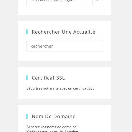
Rechercher Une Actualité
Press
Escape
to
close
the
search
panel.
Certificat SSL
Sécurisez votre site avec un certificat SSL
Nom De Domaine
Achetez vos noms de domaine
Protégez vos noms de domaine