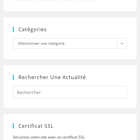
Catégories
Catégories
Sélectionner une catégorie
Rechercher Une Actualité
Press
Escap
to
close
the
searc
panel.
Certificat SSL
Sécurisez votre site avec un certificat SSL