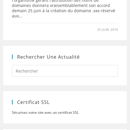
l'organisme gérant l'attribution des noms de
domaines donnera vraisemblablement son accord
demain 25 juin à la création du domaine .xxx réservé
aux…
25 JUIN 2010
Rechercher Une Actualité
Press
Escap
to
close
the
searc
panel.
Certificat SSL
Sécurisez votre site avec un certificat SSL