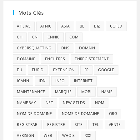
Mots Clés
AFILIAS
AFNIC
ASIA
BE
BIZ
CCTLD
CH
CN
CNNIC
COM
CYBERSQUATTING
DNS
DOMAIN
DOMAINE
ENCHÈRES
ENREGISTREMENT
EU
EURID
EXTENSION
FR
GOOGLE
ICANN
IDN
INFO
INTERNET
MAINTENANCE
MARQUE
MOBI
NAME
NAMEBAY
NET
NEW GTLDS
NOM
NOM DE DOMAINE
NOMS DE DOMAINE
ORG
REGISTRAR
REGISTRE
SITE
TEL
VENTE
VERISIGN
WEB
WHOIS
XXX