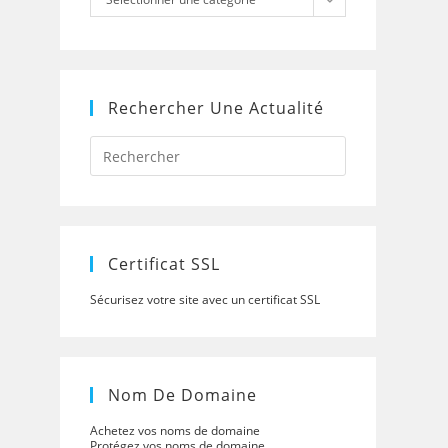
Rechercher Une Actualité
Press
Escape
to
close
the
search
panel.
Certificat SSL
Sécurisez votre site avec un certificat SSL
Nom De Domaine
Achetez vos noms de domaine
Protégez vos noms de domaine