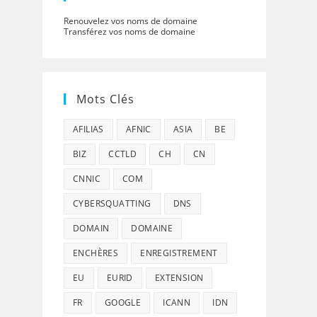
Renouvelez vos noms de domaine
Transférez vos noms de domaine
Mots Clés
AFILIAS
AFNIC
ASIA
BE
BIZ
CCTLD
CH
CN
CNNIC
COM
CYBERSQUATTING
DNS
DOMAIN
DOMAINE
ENCHÈRES
ENREGISTREMENT
EU
EURID
EXTENSION
FR
GOOGLE
ICANN
IDN