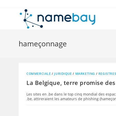
Skip
to
content
hameçonnage
COMMERCIALE
/
JURIDIQUE
/
MARKETING
/
REGISTRE
La Belgique, terre promise des
Les sites en .be dans le top cinq mondial des espace
.be, attireraient les amateurs de phishing (hameçon