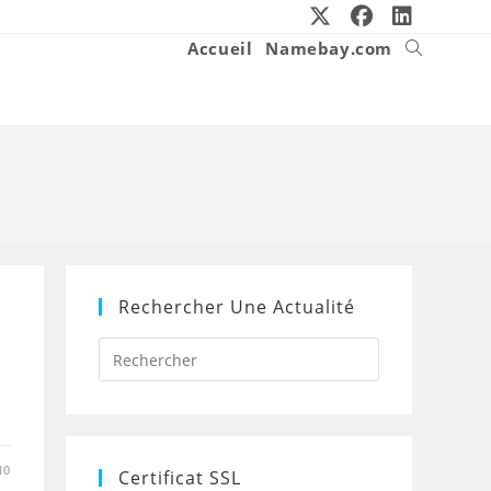
Accueil
Namebay.com
Toggle
website
search
Rechercher Une Actualité
Press
Escape
to
n
close
the
search
panel.
10
Certificat SSL