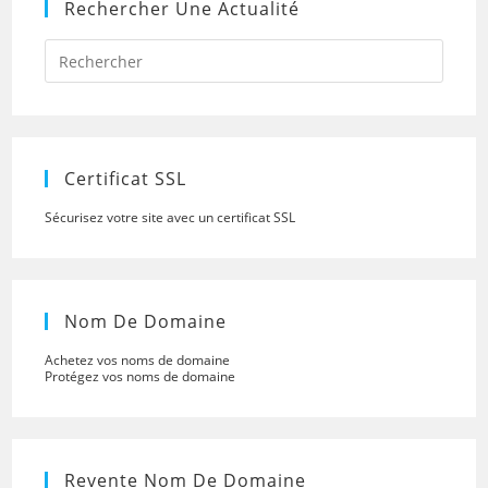
Rechercher Une Actualité
Press
Escap
to
close
the
searc
panel.
Certificat SSL
Sécurisez votre site avec un certificat SSL
Nom De Domaine
Achetez vos noms de domaine
Protégez vos noms de domaine
Revente Nom De Domaine