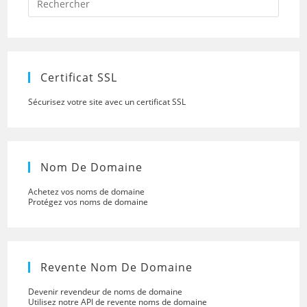
Escap
to
close
the
searc
panel.
Certificat SSL
Sécurisez votre site avec un certificat SSL
Nom De Domaine
Achetez vos noms de domaine
Protégez vos noms de domaine
Revente Nom De Domaine
Devenir revendeur de noms de domaine
Utilisez notre API de revente noms de domaine