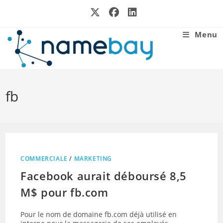
Skip
to
content
Menu
fb
COMMERCIALE
/
MARKETING
Facebook aurait déboursé 8,5
M$ pour fb.com
Pour le nom de domaine fb.com déjà utilisé en