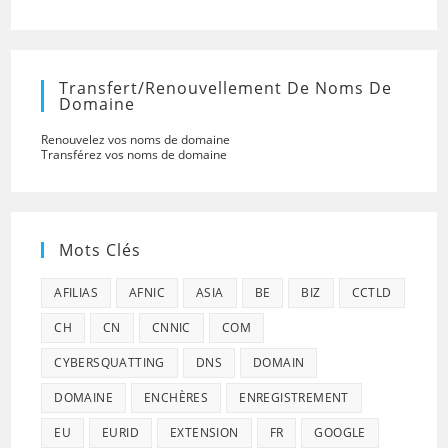
Transfert/renouvellement De Noms De
Domaine
Renouvelez vos noms de domaine
Transférez vos noms de domaine
Mots Clés
AFILIAS
AFNIC
ASIA
BE
BIZ
CCTLD
CH
CN
CNNIC
COM
CYBERSQUATTING
DNS
DOMAIN
DOMAINE
ENCHÈRES
ENREGISTREMENT
EU
EURID
EXTENSION
FR
GOOGLE