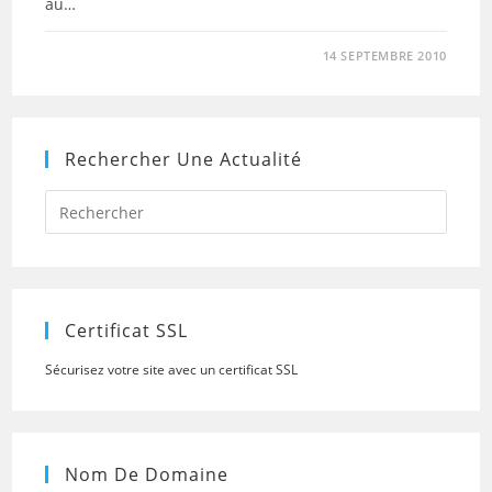
au…
14 SEPTEMBRE 2010
Rechercher Une Actualité
Press
Escap
to
close
the
searc
panel.
Certificat SSL
Sécurisez votre site avec un certificat SSL
Nom De Domaine