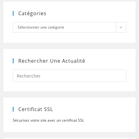
Catégories
Catégories
Sélectionner une catégorie
Rechercher Une Actualité
Press
Escap
to
close
the
searc
panel.
Certificat SSL
Sécurisez votre site avec un certificat SSL