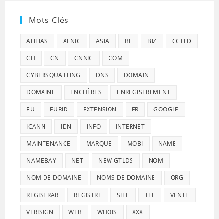
Mots Clés
AFILIAS
AFNIC
ASIA
BE
BIZ
CCTLD
CH
CN
CNNIC
COM
CYBERSQUATTING
DNS
DOMAIN
DOMAINE
ENCHÈRES
ENREGISTREMENT
EU
EURID
EXTENSION
FR
GOOGLE
ICANN
IDN
INFO
INTERNET
MAINTENANCE
MARQUE
MOBI
NAME
NAMEBAY
NET
NEW GTLDS
NOM
NOM DE DOMAINE
NOMS DE DOMAINE
ORG
REGISTRAR
REGISTRE
SITE
TEL
VENTE
VERISIGN
WEB
WHOIS
XXX