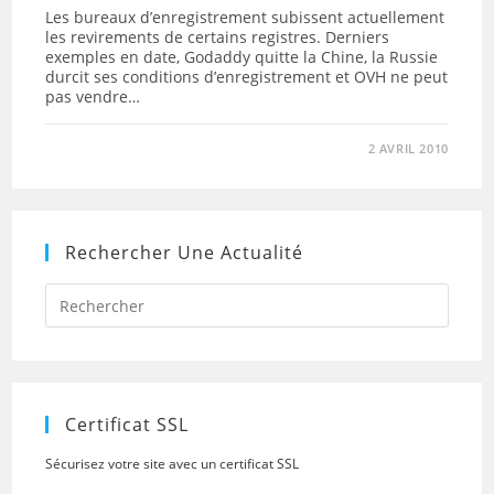
Les bureaux d’enregistrement subissent actuellement
les revirements de certains registres. Derniers
exemples en date, Godaddy quitte la Chine, la Russie
durcit ses conditions d’enregistrement et OVH ne peut
pas vendre…
2 AVRIL 2010
Rechercher Une Actualité
Press
Escap
to
close
the
searc
panel.
Certificat SSL
Sécurisez votre site avec un certificat SSL