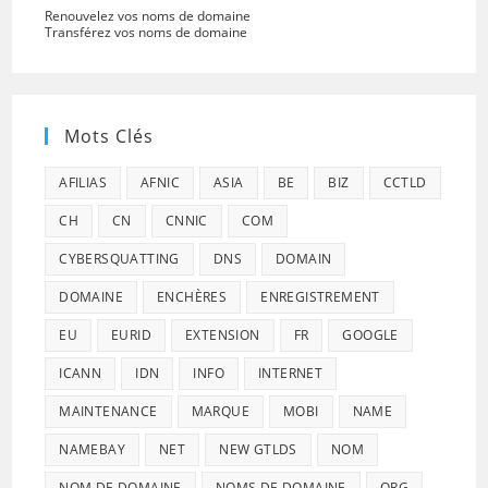
Renouvelez vos noms de domaine
Transférez vos noms de domaine
Mots Clés
AFILIAS
AFNIC
ASIA
BE
BIZ
CCTLD
CH
CN
CNNIC
COM
CYBERSQUATTING
DNS
DOMAIN
DOMAINE
ENCHÈRES
ENREGISTREMENT
EU
EURID
EXTENSION
FR
GOOGLE
ICANN
IDN
INFO
INTERNET
MAINTENANCE
MARQUE
MOBI
NAME
NAMEBAY
NET
NEW GTLDS
NOM
NOM DE DOMAINE
NOMS DE DOMAINE
ORG