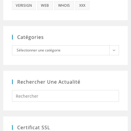
VERISIGN
WEB
WHOIS
XXX
Catégories
Catégories
Sélectionner une catégorie
Rechercher Une Actualité
Press
Escap
to
close
the
searc
panel.
Certificat SSL