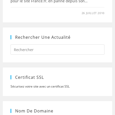
pour le site France.fr, en panne depuis son…
26 JUILLET 2010
Rechercher Une Actualité
Press
Escap
to
close
the
searc
panel.
Certificat SSL
Sécurisez votre site avec un certificat SSL
Nom De Domaine