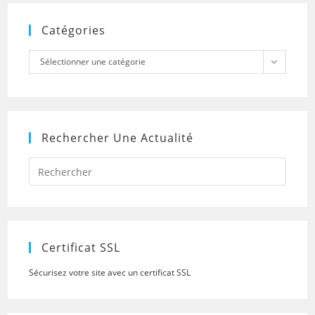
Catégories
Catégories
Sélectionner une catégorie
Rechercher Une Actualité
Press
Escap
to
close
the
searc
panel.
Certificat SSL
Sécurisez votre site avec un certificat SSL