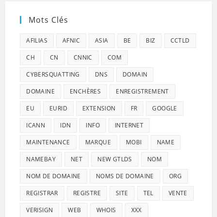
Mots Clés
AFILIAS
AFNIC
ASIA
BE
BIZ
CCTLD
CH
CN
CNNIC
COM
CYBERSQUATTING
DNS
DOMAIN
DOMAINE
ENCHÈRES
ENREGISTREMENT
EU
EURID
EXTENSION
FR
GOOGLE
ICANN
IDN
INFO
INTERNET
MAINTENANCE
MARQUE
MOBI
NAME
NAMEBAY
NET
NEW GTLDS
NOM
NOM DE DOMAINE
NOMS DE DOMAINE
ORG
REGISTRAR
REGISTRE
SITE
TEL
VENTE
VERISIGN
WEB
WHOIS
XXX