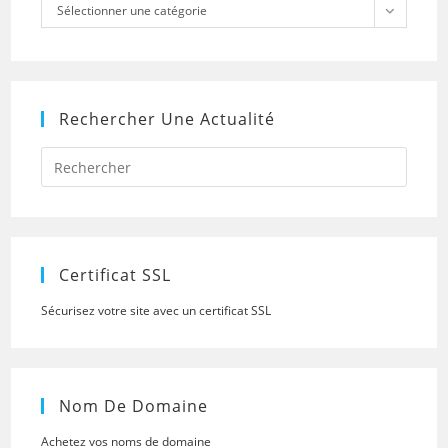
Catégories
Sélectionner une catégorie
Rechercher Une Actualité
Press
Escap
to
close
the
searc
panel.
Certificat SSL
Sécurisez votre site avec un certificat SSL
Nom De Domaine
Achetez vos noms de domaine