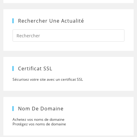
Rechercher Une Actualité
Press
Escap
to
close
the
searc
panel.
Certificat SSL
Sécurisez votre site avec un certificat SSL
Nom De Domaine
Achetez vos noms de domaine
Protégez vos noms de domaine