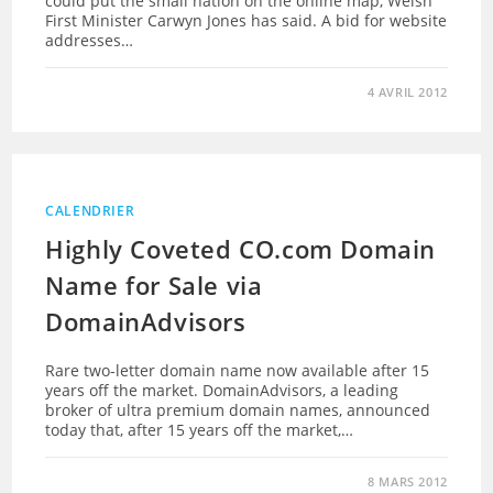
could put the small nation on the online map, Welsh
First Minister Carwyn Jones has said. A bid for website
addresses…
4 AVRIL 2012
CALENDRIER
Highly Coveted CO.com Domain
Name for Sale via
DomainAdvisors
Rare two-letter domain name now available after 15
years off the market. DomainAdvisors, a leading
broker of ultra premium domain names, announced
today that, after 15 years off the market,…
8 MARS 2012