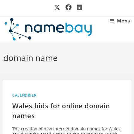
Skip
to
content
Menu
domain name
CALENDRIER
Wales bids for online domain
names
The creation of new internet domain names for Wales