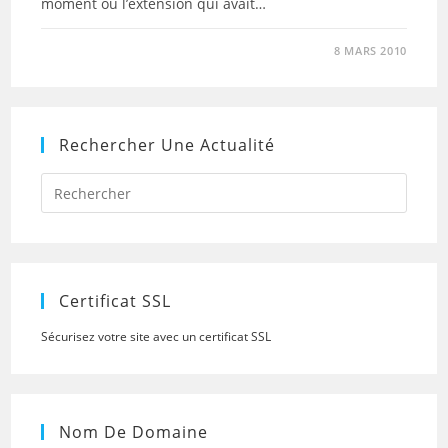
moment où l’extension qui avait…
8 MARS 2010
Rechercher Une Actualité
Press
Escap
to
close
the
searc
panel.
Certificat SSL
Sécurisez votre site avec un certificat SSL
Nom De Domaine