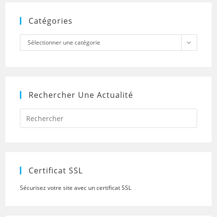
Catégories
Catégories
Sélectionner une catégorie
Rechercher Une Actualité
Press
Escap
to
close
the
searc
panel.
Certificat SSL
Sécurisez votre site avec un certificat SSL