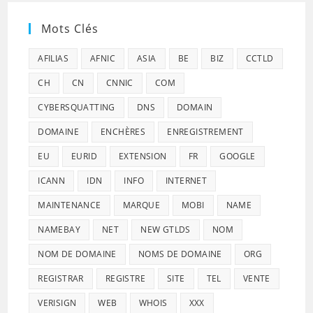
Mots Clés
AFILIAS
AFNIC
ASIA
BE
BIZ
CCTLD
CH
CN
CNNIC
COM
CYBERSQUATTING
DNS
DOMAIN
DOMAINE
ENCHÈRES
ENREGISTREMENT
EU
EURID
EXTENSION
FR
GOOGLE
ICANN
IDN
INFO
INTERNET
MAINTENANCE
MARQUE
MOBI
NAME
NAMEBAY
NET
NEW GTLDS
NOM
NOM DE DOMAINE
NOMS DE DOMAINE
ORG
REGISTRAR
REGISTRE
SITE
TEL
VENTE
VERISIGN
WEB
WHOIS
XXX