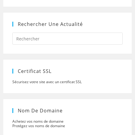
Rechercher Une Actualité
Press
Escap
to
close
the
searc
panel.
Certificat SSL
Sécurisez votre site avec un certificat SSL
Nom De Domaine
Achetez vos noms de domaine
Protégez vos noms de domaine