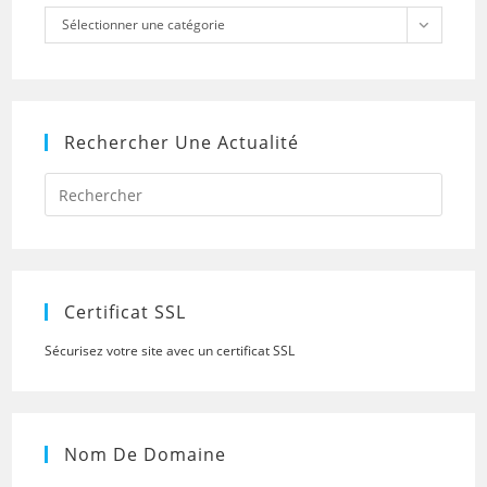
Catégories
Sélectionner une catégorie
Rechercher Une Actualité
Press
Escap
to
close
the
searc
panel.
Certificat SSL
Sécurisez votre site avec un certificat SSL
Nom De Domaine