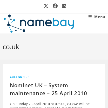
Skip
to
content
Menu
co.uk
CALENDRIER
Nominet UK – System
maintenance – 25 April 2010
On Sunday 25 April 2010 at 07:00 (BST) we will be