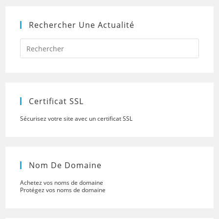
Rechercher Une Actualité
Press
Escap
to
close
the
searc
panel.
Certificat SSL
Sécurisez votre site avec un certificat SSL
Nom De Domaine
Achetez vos noms de domaine
Protégez vos noms de domaine