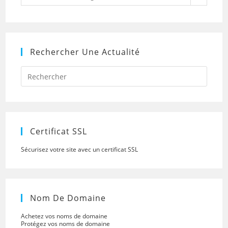
Rechercher Une Actualité
Press
Escap
to
close
the
searc
panel.
Certificat SSL
Sécurisez votre site avec un certificat SSL
Nom De Domaine
Achetez vos noms de domaine
Protégez vos noms de domaine