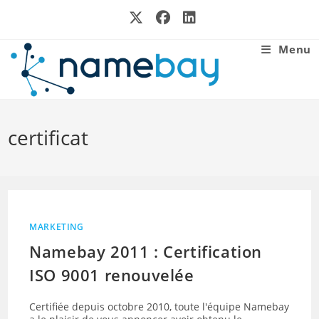
Skip
to
content
Menu
certificat
MARKETING
Namebay 2011 : Certification
ISO 9001 renouvelée
Certifiée depuis octobre 2010, toute l'équipe Namebay