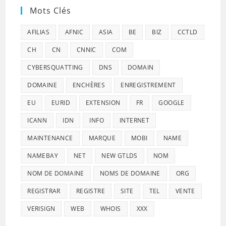
Mots Clés
AFILIAS
AFNIC
ASIA
BE
BIZ
CCTLD
CH
CN
CNNIC
COM
CYBERSQUATTING
DNS
DOMAIN
DOMAINE
ENCHÈRES
ENREGISTREMENT
EU
EURID
EXTENSION
FR
GOOGLE
ICANN
IDN
INFO
INTERNET
MAINTENANCE
MARQUE
MOBI
NAME
NAMEBAY
NET
NEW GTLDS
NOM
NOM DE DOMAINE
NOMS DE DOMAINE
ORG
REGISTRAR
REGISTRE
SITE
TEL
VENTE
VERISIGN
WEB
WHOIS
XXX