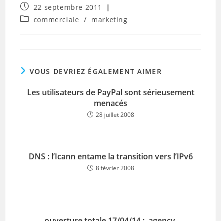
Publication
22 septembre 2011
publiée :
Post
commerciale
/
marketing
category:
VOUS DEVRIEZ ÉGALEMENT AIMER
Les utilisateurs de PayPal sont sérieusement
menacés
28 juillet 2008
DNS : l’Icann entame la transition vers l’IPv6
8 février 2008
ouverture totale 17/04/14 : .agency,