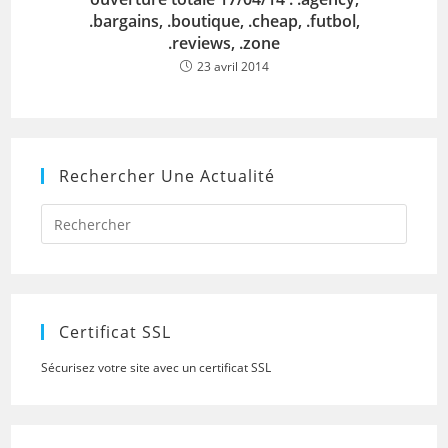
.bargains, .boutique, .cheap, .futbol,
.reviews, .zone
23 avril 2014
Rechercher Une Actualité
Press
Escap
to
close
the
searc
panel.
Certificat SSL
Sécurisez votre site avec un certificat SSL