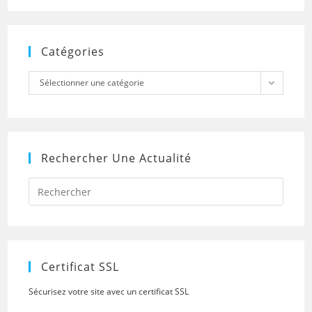
Catégories
Catégories
Sélectionner une catégorie
Rechercher Une Actualité
Press
Escap
to
close
the
searc
panel.
Certificat SSL
Sécurisez votre site avec un certificat SSL