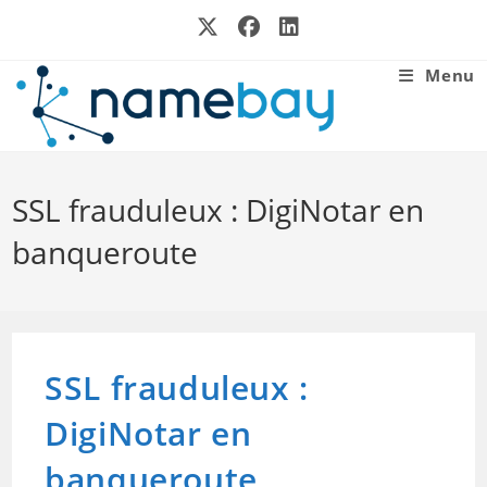
Skip
to
content
Menu
SSL frauduleux : DigiNotar en
banqueroute
SSL frauduleux :
DigiNotar en
banqueroute