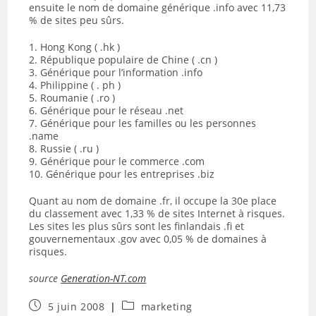
ensuite le nom de domaine générique .info avec 11,73
% de sites peu sûrs.
1. Hong Kong ( .hk )
2. République populaire de Chine ( .cn )
3. Générique pour l’information .info
4. Philippine ( . ph )
5. Roumanie ( .ro )
6. Générique pour le réseau .net
7. Générique pour les familles ou les personnes
.name
8. Russie ( .ru )
9. Générique pour le commerce .com
10. Générique pour les entreprises .biz
Quant au nom de domaine .fr, il occupe la 30e place
du classement avec 1,33 % de sites Internet à risques.
Les sites les plus sûrs sont les finlandais .fi et
gouvernementaux .gov avec 0,05 % de domaines à
risques.
source
Generation-NT.com
Publication
Post
5 juin 2008
marketing