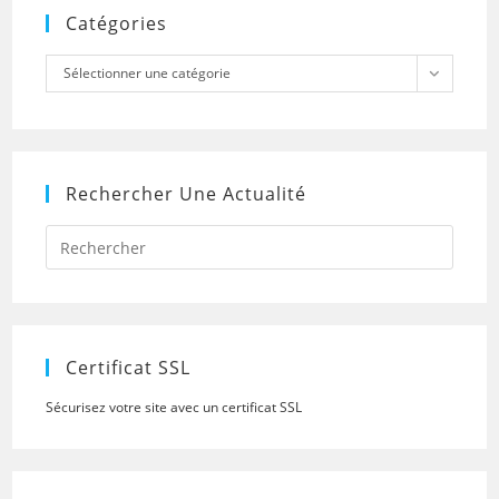
Catégories
Catégories
Sélectionner une catégorie
Rechercher Une Actualité
Press
Escap
to
close
the
searc
panel.
Certificat SSL
Sécurisez votre site avec un certificat SSL