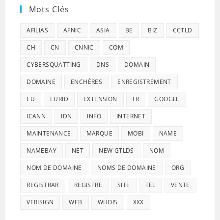
Mots Clés
AFILIAS
AFNIC
ASIA
BE
BIZ
CCTLD
CH
CN
CNNIC
COM
CYBERSQUATTING
DNS
DOMAIN
DOMAINE
ENCHÈRES
ENREGISTREMENT
EU
EURID
EXTENSION
FR
GOOGLE
ICANN
IDN
INFO
INTERNET
MAINTENANCE
MARQUE
MOBI
NAME
NAMEBAY
NET
NEW GTLDS
NOM
NOM DE DOMAINE
NOMS DE DOMAINE
ORG
REGISTRAR
REGISTRE
SITE
TEL
VENTE
VERISIGN
WEB
WHOIS
XXX