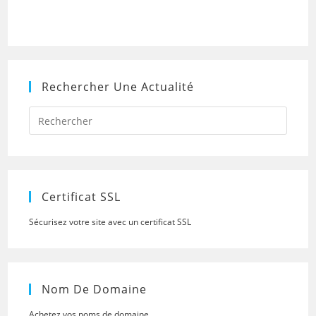
Rechercher Une Actualité
Press
Escap
to
close
the
searc
panel.
Certificat SSL
Sécurisez votre site avec un certificat SSL
Nom De Domaine
Achetez vos noms de domaine