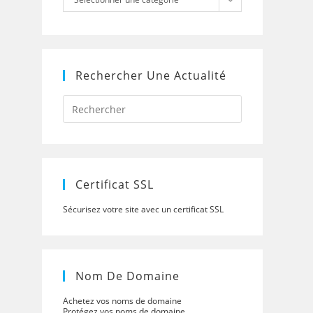
Rechercher Une Actualité
Press
Escape
to
close
the
search
panel.
Certificat SSL
Sécurisez votre site avec un certificat SSL
Nom De Domaine
Achetez vos noms de domaine
Protégez vos noms de domaine