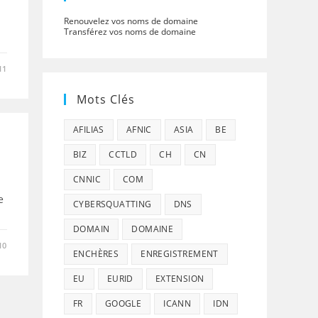
Renouvelez vos noms de domaine
Transférez vos noms de domaine
11
Mots Clés
AFILIAS
AFNIC
ASIA
BE
BIZ
CCTLD
CH
CN
CNNIC
COM
e
CYBERSQUATTING
DNS
DOMAIN
DOMAINE
10
ENCHÈRES
ENREGISTREMENT
EU
EURID
EXTENSION
FR
GOOGLE
ICANN
IDN