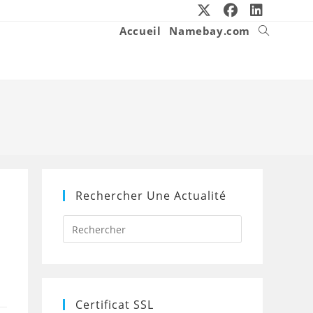
Accueil
Namebay.com
Toggle
website
search
Rechercher Une Actualité
Press
Escape
to
close
the
search
panel.
Certificat SSL