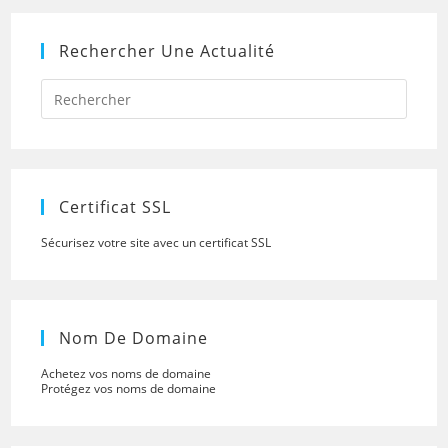
Rechercher Une Actualité
Press
Escap
to
close
the
searc
panel.
Certificat SSL
Sécurisez votre site avec un certificat SSL
Nom De Domaine
Achetez vos noms de domaine
Protégez vos noms de domaine