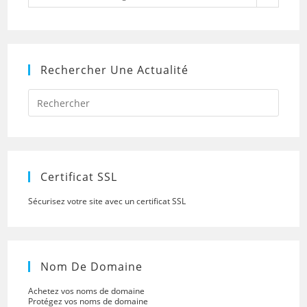
Rechercher Une Actualité
Press
Escap
to
close
the
searc
panel.
Certificat SSL
Sécurisez votre site avec un certificat SSL
Nom De Domaine
Achetez vos noms de domaine
Protégez vos noms de domaine