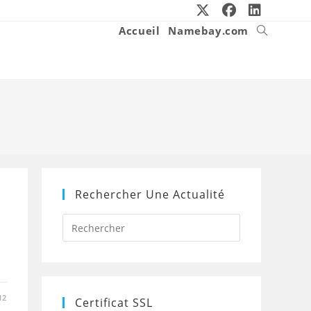
Accueil
Namebay.com
Toggle
website
search
Rechercher Une Actualité
Press
Escape
to
close
the
search
panel.
12
Certificat SSL