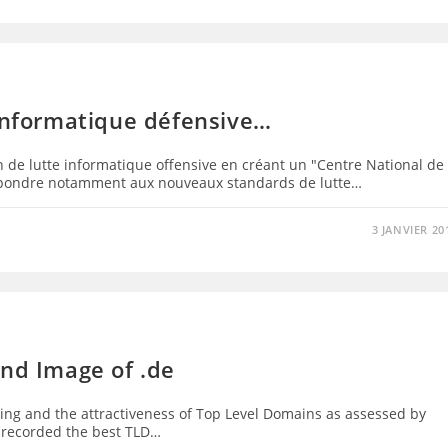
 informatique défensive…
on de lutte informatique offensive en créant un "Centre National de
répondre notamment aux nouveaux standards de lutte…
3 JANVIER 20
and Image of .de
king and the attractiveness of Top Level Domains as assessed by
d recorded the best TLD…