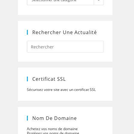
Rechercher Une Actualité
Press
Escape
to
close
the
search
panel.
Certificat SSL
Sécurisez votre site avec un certificat SSL
Nom De Domaine
Achetez vos noms de domaine
Protégez vos noms de domaine