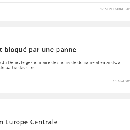
17 SEPTEMBRE 20
S
t bloqué par une panne
du Denic, le gestionnaire des noms de domaine allemands, a
e partie des sites…
14 MAI 20
n Europe Centrale