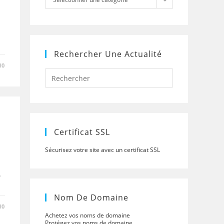
Rechercher Une Actualité
10
Press
Escape
to
close
the
search
panel.
Certificat SSL
Sécurisez votre site avec un certificat SSL
.
Nom De Domaine
10
Achetez vos noms de domaine
Protégez vos noms de domaine