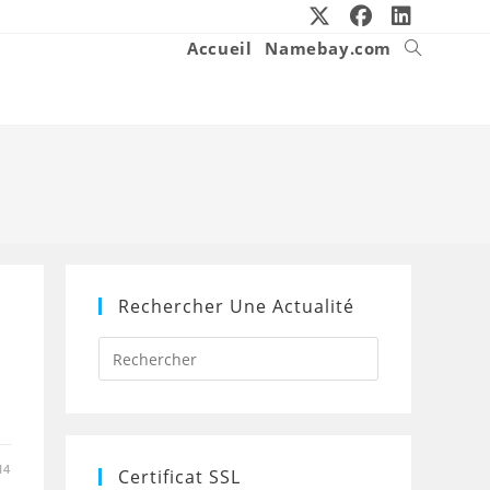
Accueil
Namebay.com
Toggle
website
search
Rechercher Une Actualité
Press
Escape
to
close
the
search
panel.
14
Certificat SSL