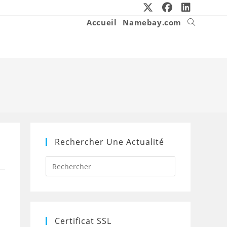
Accueil
Namebay.com
Toggle
website
search
Rechercher Une Actualité
Press
Escape
to
close
the
search
panel.
Certificat SSL