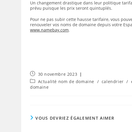
Un changement drastique dans leur politique tarif
prévu puisque les prix seront quintuplés.
Pour ne pas subir cette hausse tarifaire, vous pouv
renouveler vos noms de domaine depuis votre Esp
www.namebay.com
.
Publication
30 novembre 2023
publiée :
Post
Actualité nom de domaine
/
calendrier
/
category:
domaine
VOUS DEVRIEZ ÉGALEMENT AIMER