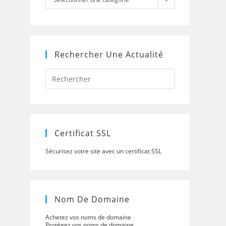
Rechercher Une Actualité
Press
Escape
to
close
the
search
panel.
Certificat SSL
Sécurisez votre site avec un certificat SSL
Nom De Domaine
Achetez vos noms de domaine
Protégez vos noms de domaine