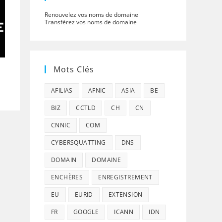
Renouvelez vos noms de domaine
Transférez vos noms de domaine
Mots Clés
AFILIAS
AFNIC
ASIA
BE
BIZ
CCTLD
CH
CN
CNNIC
COM
CYBERSQUATTING
DNS
DOMAIN
DOMAINE
ENCHÈRES
ENREGISTREMENT
EU
EURID
EXTENSION
FR
GOOGLE
ICANN
IDN