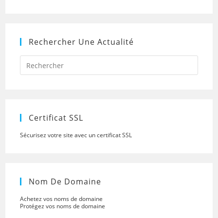
Rechercher Une Actualité
Press
Escap
to
close
the
searc
panel.
Certificat SSL
Sécurisez votre site avec un certificat SSL
Nom De Domaine
Achetez vos noms de domaine
Protégez vos noms de domaine