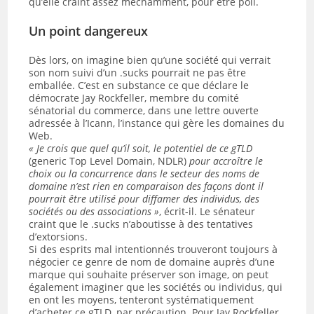
qu’elle craint assez méchamment, pour être poli.
Un point dangereux
Dès lors, on imagine bien qu’une société qui verrait
son nom suivi d’un .sucks pourrait ne pas être
emballée. C’est en substance ce que déclare le
démocrate Jay Rockfeller, membre du comité
sénatorial du commerce, dans une lettre ouverte
adressée à l’Icann, l’instance qui gère les domaines du
Web.
« Je crois que quel qu’il soit, le potentiel de ce gTLD
(generic Top Level Domain, NDLR)
pour accroître le
choix ou la concurrence dans le secteur des noms de
domaine n’est rien en comparaison des façons dont il
pourrait être utilisé pour diffamer des individus, des
sociétés ou des associations »
, écrit-il. Le sénateur
craint que le .sucks n’aboutisse à des tentatives
d’extorsions.
Si des esprits mal intentionnés trouveront toujours à
négocier ce genre de nom de domaine auprès d’une
marque qui souhaite préserver son image, on peut
également imaginer que les sociétés ou individus, qui
en ont les moyens, tenteront systématiquement
d’acheter ce gTLD, par précaution. Pour Jay Rockfeller,