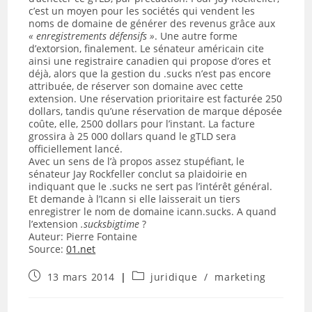
c’est un moyen pour les sociétés qui vendent les
noms de domaine de générer des revenus grâce aux
« enregistrements défensifs »
. Une autre forme
d’extorsion, finalement. Le sénateur américain cite
ainsi une registraire canadien qui propose d’ores et
déjà, alors que la gestion du .sucks n’est pas encore
attribuée, de réserver son domaine avec cette
extension. Une réservation prioritaire est facturée 250
dollars, tandis qu’une réservation de marque déposée
coûte, elle, 2500 dollars pour l’instant. La facture
grossira à 25 000 dollars quand le gTLD sera
officiellement lancé.
Avec un sens de l’à propos assez stupéfiant, le
sénateur Jay Rockfeller conclut sa plaidoirie en
indiquant que le .sucks ne sert pas l’intérêt général.
Et demande à l’Icann si elle laisserait un tiers
enregistrer le nom de domaine icann.sucks. A quand
l’extension
.sucksbigtime
?
Auteur:
Pierre Fontaine
Source:
01.net
Publication
Post
13 mars 2014
juridique
/
marketing
publiée :
category: