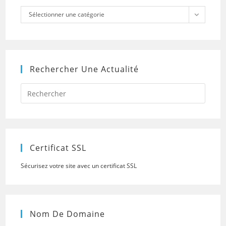
Catégories
Sélectionner une catégorie
Rechercher Une Actualité
Press
Escap
to
close
the
searc
panel.
Certificat SSL
Sécurisez votre site avec un certificat SSL
Nom De Domaine