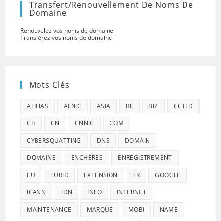
Transfert/renouvellement De Noms De
Domaine
Renouvelez vos noms de domaine
Transférez vos noms de domaine
Mots Clés
AFILIAS
AFNIC
ASIA
BE
BIZ
CCTLD
CH
CN
CNNIC
COM
CYBERSQUATTING
DNS
DOMAIN
DOMAINE
ENCHÈRES
ENREGISTREMENT
EU
EURID
EXTENSION
FR
GOOGLE
ICANN
IDN
INFO
INTERNET
MAINTENANCE
MARQUE
MOBI
NAME