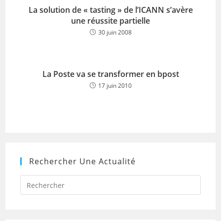
La solution de « tasting » de l’ICANN s’avère
une réussite partielle
30 juin 2008
La Poste va se transformer en bpost
17 juin 2010
Rechercher Une Actualité
Press
Escap
to
close
the