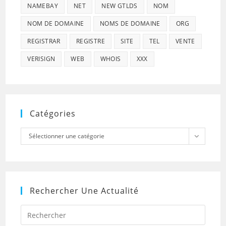
NAMEBAY
NET
NEW GTLDS
NOM
NOM DE DOMAINE
NOMS DE DOMAINE
ORG
REGISTRAR
REGISTRE
SITE
TEL
VENTE
VERISIGN
WEB
WHOIS
XXX
Catégories
Catégories
Sélectionner une catégorie
Rechercher Une Actualité
Press
Escap