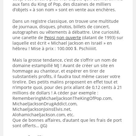
aux fans du King of Pop, des dizaines de milliers
d’objets « à son nom » sont en vente aux enchères.
Dans un registre classique, on trouve une multitude
de journaux, disques, photos, billets de concert,
autographes ou vêtements à débattre. Une curiosité,
une canette de
Pepsi non ouverte
(datant de 1993) sur
laquelle est écrit « Michael Jackson en Israël » en
hébreu ! Mise à prix : 100.000 $. Pschiiiiit.
Mais la grosse tendance, c’est de s’offrir un nom de
domaine estampillé MJ ! Avant de créer un site en
hommage au chanteur, et espérer en tirer de
substantiels
profits, il faudra tout même casser votre
tirelire. Des petits malins proposent en effet tout et
n’importe quoi, pour des prix allant de 0,12 cents à 21
millions de dollars ! A céder par exemple :
RememberingMichaelJacksonTheKingOfPop.com,
MichaelJacksonDrugAddict.com,
MichaelJacksonJoinsElvis.net,
Alohamichaeljackson.com, etc.
Que de bonnes affaires, d’autant que les frais de port
sont offerts… (JG)