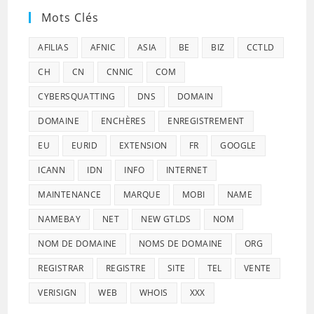
Mots Clés
AFILIAS
AFNIC
ASIA
BE
BIZ
CCTLD
CH
CN
CNNIC
COM
CYBERSQUATTING
DNS
DOMAIN
DOMAINE
ENCHÈRES
ENREGISTREMENT
EU
EURID
EXTENSION
FR
GOOGLE
ICANN
IDN
INFO
INTERNET
MAINTENANCE
MARQUE
MOBI
NAME
NAMEBAY
NET
NEW GTLDS
NOM
NOM DE DOMAINE
NOMS DE DOMAINE
ORG
REGISTRAR
REGISTRE
SITE
TEL
VENTE
VERISIGN
WEB
WHOIS
XXX