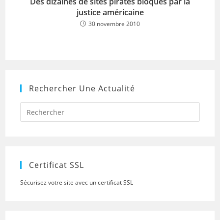
Des dizaines de sites pirates bloqués par la
justice américaine
30 novembre 2010
Rechercher Une Actualité
Press
Escap
to
close
the
searc
panel.
Certificat SSL
Sécurisez votre site avec un certificat SSL