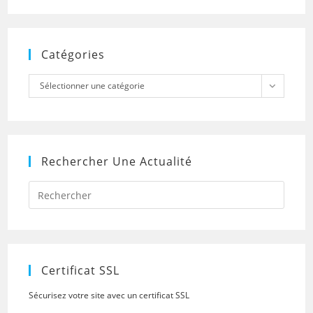
Catégories
Catégories
Sélectionner une catégorie
Rechercher Une Actualité
Press
Escap
to
close
the
searc
panel.
Certificat SSL
Sécurisez votre site avec un certificat SSL