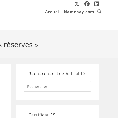
Accueil
Namebay.com
Toggle
website
search
« réservés »
Rechercher Une Actualité
Press
Escape
to
close
the
search
panel.
Certificat SSL