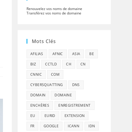
Renouvelez vos noms de domaine
Transférez vos noms de domaine
Mots Clés
AFILIAS
AFNIC
ASIA
BE
BIZ
CCTLD
CH
CN
CNNIC
COM
CYBERSQUATTING
DNS
DOMAIN
DOMAINE
ENCHÈRES
ENREGISTREMENT
EU
EURID
EXTENSION
FR
GOOGLE
ICANN
IDN