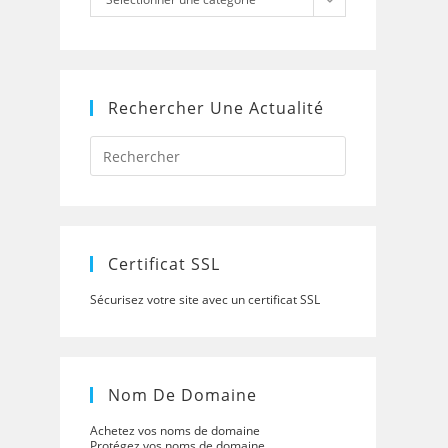
Rechercher Une Actualité
Press
Escape
to
close
the
search
panel.
Certificat SSL
Sécurisez votre site avec un certificat SSL
Nom De Domaine
Achetez vos noms de domaine
Protégez vos noms de domaine