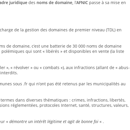
adre juridique
des
noms de domaine,
l’
AFNIC
passe à sa mise en
 charge de la gestion des domaines de premier niveau (TDL) en
.
noms de domaine, c’est une batterie de 30 000 noms de domaine
 polémiques qui sont « libérés » et disponibles en vente (la liste
r », « révolver » ou « combats »), aux infractions (allant de « abus-
interdits.
nes sous .fr qui n’ont pas été retenus par les municipalités au
ermes dans diverses thématiques : crimes, infractions, libertés,
ions réglementées, protocoles Internet, santé, structures, valeurs,
eur «
démontre un intérêt légitime et agit de bonne foi
« .