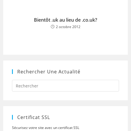
Bientôt .uk au lieu de .co.uk?
2 octobre 2012
Rechercher Une Actualité
Press
Escap
to
close
the
searc
panel.
Certificat SSL
Sécurisez votre site avec un certificat SSL