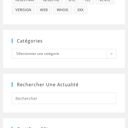
VERISIGN
WEB
WHOIS
XXX
Catégories
Catégories
Sélectionner une catégorie
Rechercher Une Actualité
Press
Escap
to
close
the
searc
panel.