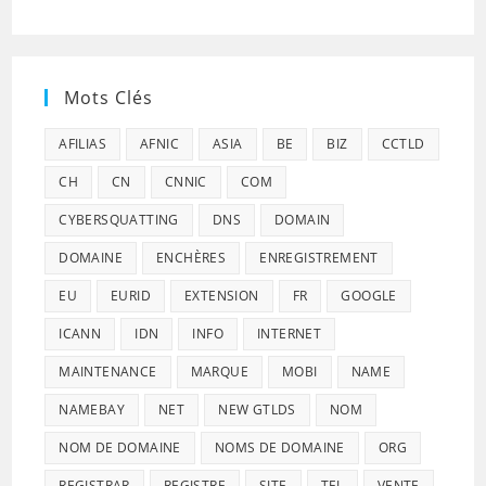
Mots Clés
AFILIAS
AFNIC
ASIA
BE
BIZ
CCTLD
CH
CN
CNNIC
COM
CYBERSQUATTING
DNS
DOMAIN
DOMAINE
ENCHÈRES
ENREGISTREMENT
EU
EURID
EXTENSION
FR
GOOGLE
ICANN
IDN
INFO
INTERNET
MAINTENANCE
MARQUE
MOBI
NAME
NAMEBAY
NET
NEW GTLDS
NOM
NOM DE DOMAINE
NOMS DE DOMAINE
ORG
REGISTRAR
REGISTRE
SITE
TEL
VENTE