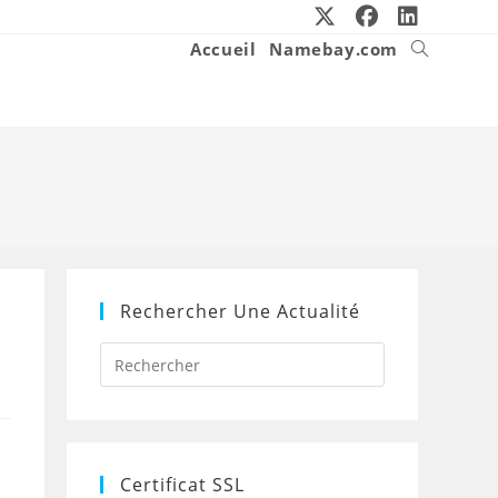
Accueil
Namebay.com
Toggle
website
search
Rechercher Une Actualité
Press
Escape
to
close
the
search
panel.
Certificat SSL