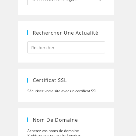
Rechercher Une Actualité
Press
Escape
to
close
the
search
panel.
Certificat SSL
Sécurisez votre site avec un certificat SSL
Nom De Domaine
Achetez vos noms de domaine
Protégez vos noms de domaine