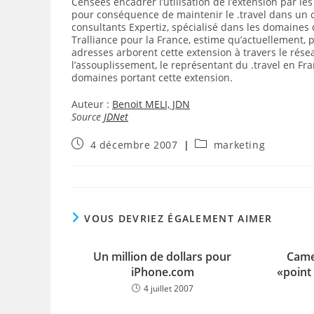
Censées encadrer l’utilisation de l’extension par le
pour conséquence de maintenir le .travel dans un 
consultants Expertiz, spécialisé dans les domaines
Tralliance pour la France, estime qu’actuellement,
adresses arborent cette extension à travers le rés
l’assouplissement, le représentant du .travel en 
domaines portant cette extension.
Auteur :
Benoit MELI, JDN
Source
JDNet
Publication
Post
4 décembre 2007
marketing
publiée :
category:
VOUS DEVRIEZ ÉGALEMENT AIMER
Un million de dollars pour
Came
iPhone.com
«point
4 juillet 2007