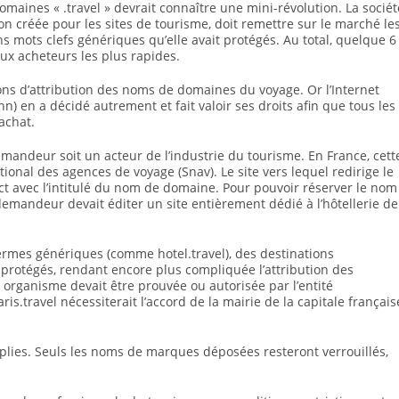
aines « .travel » devrait connaître une mini-révolution. La sociét
on créée pour les sites de tourisme, doit remettre sur le marché le
ns mots clefs génériques qu’elle avait protégés. Au total, quelque 6
ux acheteurs les plus rapides.
tions d’attribution des noms de domaines du voyage. Or l’Internet
 en a décidé autrement et fait valoir ses droits afin que tous les
achat.
emandeur soit un acteur de l’industrie du tourisme. En France, cett
ional des agences de voyage (Snav). Le site vers lequel redirige le
ct avec l’intitulé du nom de domaine. Pour pouvoir réserver le nom
emandeur devait éditer un site entièrement dédié à l’hôtellerie de
rmes génériques (comme hotel.travel), des destinations
 protégés, rendant encore plus compliquée l’attribution des
n organisme devait être prouvée ou autorisée par l’entité
is.travel nécessiterait l’accord de la mairie de la capitale français
plies. Seuls les noms de marques déposées resteront verrouillés,