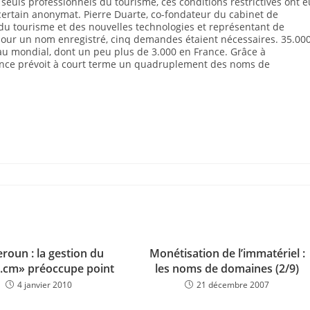
s seuls professionnels du tourisme, ces conditions restrictives ont e
certain anonymat. Pierre Duarte, co-fondateur du cabinet de
 du tourisme et des nouvelles technologies et représentant de
 pour un nom enregistré, cinq demandes étaient nécessaires. 35.00
eau mondial, dont un peu plus de 3.000 en France. Grâce à
France prévoit à court terme un quadruplement des noms de
roun : la gestion du
Monétisation de l’immatériel :
 .cm» préoccupe point
les noms de domaines (2/9)
4 janvier 2010
21 décembre 2007