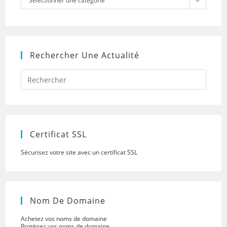
Sélectionner une catégorie
Rechercher Une Actualité
Press
Escap
to
close
the
searc
panel.
Certificat SSL
Sécurisez votre site avec un certificat SSL
Nom De Domaine
Achetez vos noms de domaine
Protégez vos noms de domaine