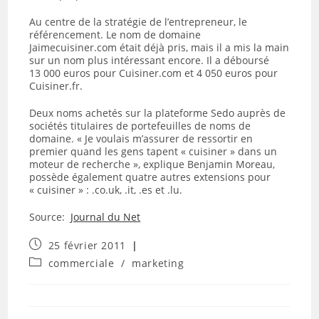
Au centre de la stratégie de l’entrepreneur, le
référencement. Le nom de domaine
Jaimecuisiner.com était déjà pris, mais il a mis la main
sur un nom plus intéressant encore. Il a déboursé
13 000 euros pour Cuisiner.com et 4 050 euros pour
Cuisiner.fr.
Deux noms achetés sur la plateforme Sedo auprès de
sociétés titulaires de portefeuilles de noms de
domaine. « Je voulais m’assurer de ressortir en
premier quand les gens tapent « cuisiner » dans un
moteur de recherche », explique Benjamin Moreau,
possède également quatre autres extensions pour
« cuisiner » : .co.uk, .it, .es et .lu.
Source:
Journal du Net
Publication
25 février 2011
publiée :
Post
commerciale
/
marketing
category: