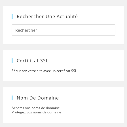
Rechercher Une Actualité
Press
Escap
to
close
the
searc
panel.
Certificat SSL
Sécurisez votre site avec un certificat SSL
Nom De Domaine
Achetez vos noms de domaine
Protégez vos noms de domaine