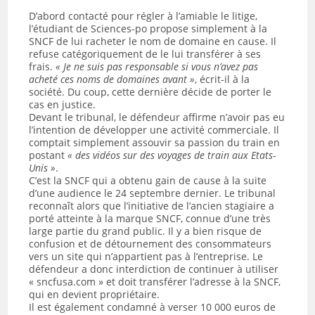
D’abord contacté pour régler à l’amiable le litige,
l’étudiant de Sciences-po propose simplement à la
SNCF de lui racheter le nom de domaine en cause. Il
refuse catégoriquement de le lui transférer à ses
frais.
«
Je ne suis pas responsable si vous n’avez pas
acheté ces noms de domaines avant
»
, écrit-il à la
société. Du coup, cette dernière décide de porter le
cas en justice.
Devant le tribunal, le défendeur affirme n’avoir pas eu
l’intention de développer une activité commerciale. Il
comptait simplement assouvir sa passion du train en
postant
«
des vidéos sur des voyages de train aux Etats-
Unis
»
.
C’est la SNCF qui a obtenu gain de cause à la suite
d’une audience le 24 septembre dernier. Le tribunal
reconnaît alors que l’initiative de l’ancien stagiaire a
porté atteinte à la marque SNCF, connue d’une très
large partie du grand public. Il y a bien risque de
confusion et de détournement des consommateurs
vers un site qui n’appartient pas à l’entreprise. Le
défendeur a donc interdiction de continuer à utiliser
« sncfusa.com » et doit transférer l’adresse à la SNCF,
qui en devient propriétaire.
Il est également condamné à verser 10 000 euros de