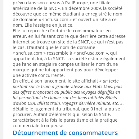
prévu dans son cursus à RailEurope, une filiale
américaine de la SNCF. En décembre 2009, la société
découvre que ce même étudiant a enregistré le nom
de domaine « sncfusa.com » et ouvert un site à ce
nom. Elle l’assigne en justice.
Elle lui reproche d’induire le consommateur en
erreur, en lui faisant croire que derrière cette adresse
Internet se trouve un site de la SNCF, ce qui n’est pas
le cas. D’autant que le nom de domaine
« sncfusa.com » ressemble à « sncf-usa.com », qui
appartient, lui, à la SNCF. La société estime également
que l’ancien stagiaire compte utiliser le nom d’une
marque qui ne lui appartient pas pour développer
une activité concurrente.
En effet, à son lancement, le site affichait
«
un texte
portant sur le train à grande vitesse aux Etats-Unis, puis
des offres proposant au public des voyages dégriffés en
lui permettant de cliquer sur des liens intitulés Billets
d’avion USA, Billets train, Voyages dernière minute, etc.
»
,
détaille le jugement du tribunal, que 01net. a pu se
procurer. Autant d’éléments qui, selon la SNCF,
caractérisent à la fois le parasitisme et la pratique
commerciale trompeuse.
Détournement de consommateurs