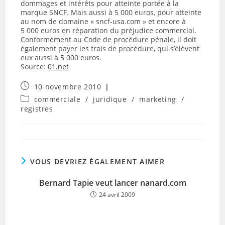
dommages et intérêts pour atteinte portée à la
marque SNCF. Mais aussi à 5 000 euros, pour atteinte
au nom de domaine « sncf-usa.com » et encore à
5 000 euros en réparation du préjudice commercial.
Conformément au Code de procédure pénale, il doit
également payer les frais de procédure, qui s’élèvent
eux aussi à 5 000 euros.
Source:
01.net
Publication
10 novembre 2010
publiée :
Post
commerciale
/
juridique
/
marketing
/
category:
registres
VOUS DEVRIEZ ÉGALEMENT AIMER
Bernard Tapie veut lancer nanard.com
24 avril 2009