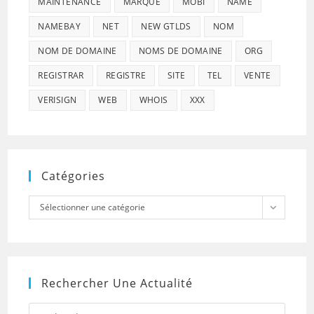
MAINTENANCE
MARQUE
MOBI
NAME
NAMEBAY
NET
NEW GTLDS
NOM
NOM DE DOMAINE
NOMS DE DOMAINE
ORG
REGISTRAR
REGISTRE
SITE
TEL
VENTE
VERISIGN
WEB
WHOIS
XXX
Catégories
Catégories
Sélectionner une catégorie
Rechercher Une Actualité
Press