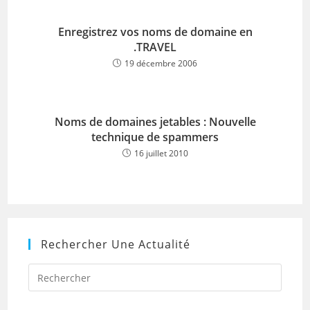
Enregistrez vos noms de domaine en
.TRAVEL
19 décembre 2006
Noms de domaines jetables : Nouvelle
technique de spammers
16 juillet 2010
Rechercher Une Actualité
Press
Escap
to
close