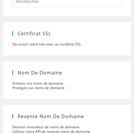
Escap
to
close
the
searc
panel.
Certificat SSL
Sécurisez votre site avec un certificat SSL
Nom De Domaine
Achetez vos noms de domaine
Protégez vos noms de domaine
Revente Nom De Domaine
Devenir revendeur de noms de domaine
Utilisez notre API de revente noms de domaine