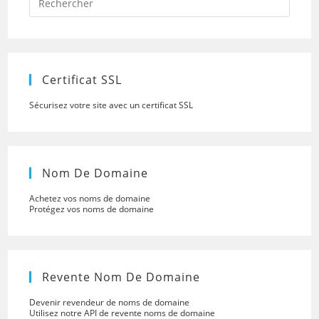
Escap
to
close
the
searc
panel.
Certificat SSL
Sécurisez votre site avec un certificat SSL
Nom De Domaine
Achetez vos noms de domaine
Protégez vos noms de domaine
Revente Nom De Domaine
Devenir revendeur de noms de domaine
Utilisez notre API de revente noms de domaine