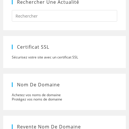
Rechercher Une Actualité
Press
Escap
to
close
the
searc
panel.
Certificat SSL
Sécurisez votre site avec un certificat SSL
Nom De Domaine
Achetez vos noms de domaine
Protégez vos noms de domaine
Revente Nom De Domaine