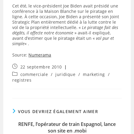
Cet été, le vice-président Joe Biden avait présidé une
conférence à la Maison Blanche sur le piratage en
ligne. À cette occasion, Joe Biden a présenté son Joint
Strategic Plan entièrement dédié à la lutte contre le
vol de la propriété intellectuelle. «
Le piratage fait des
dégâts, il affecte notre économie
» avait-il expliqué,
avant d’estimer que le piratage était un «
vol pur et
simple
« .
Source:
Numerama
Publication
22 septembre 2010
publiée :
Post
commerciale
/
juridique
/
marketing
/
category:
registres
VOUS DEVRIEZ ÉGALEMENT AIMER
RENFE, l’opérateur de train Espagnol, lance
son site en .mobi