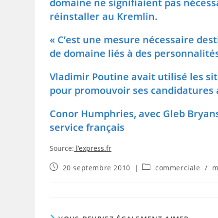
domaine ne signifiaient pas nécess
réinstaller au Kremlin.
« C’est une mesure nécessaire dest
de domaine liés à des personnalités
Vladimir Poutine avait utilisé les s
pour promouvoir ses candidatures a
Conor Humphries, avec Gleb Bryansk
service français
Source:
l’express.fr
Publication
Post
20 septembre 2010
commerciale
/
m
publiée :
category: