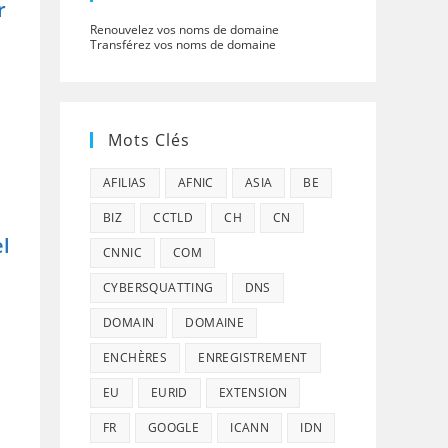
r
Renouvelez vos noms de domaine
Transférez vos noms de domaine
Mots Clés
AFILIAS
AFNIC
ASIA
BE
BIZ
CCTLD
CH
CN
el
CNNIC
COM
CYBERSQUATTING
DNS
DOMAIN
DOMAINE
ENCHÈRES
ENREGISTREMENT
EU
EURID
EXTENSION
FR
GOOGLE
ICANN
IDN