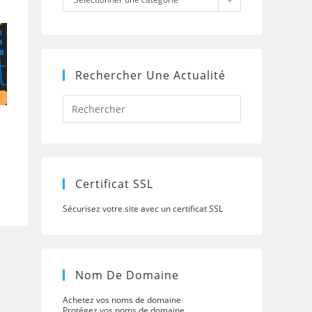
Rechercher Une Actualité
Press
Escape
to
close
the
search
panel.
Certificat SSL
Sécurisez votre site avec un certificat SSL
Nom De Domaine
Achetez vos noms de domaine
Protégez vos noms de domaine