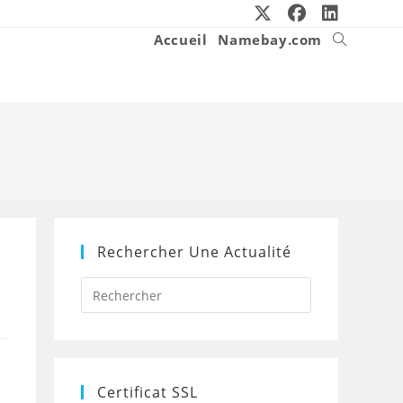
Accueil
Namebay.com
Toggle
website
search
Rechercher Une Actualité
Press
Escape
to
close
the
search
panel.
Certificat SSL