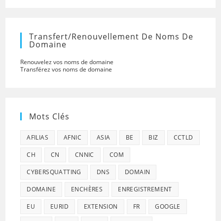
Transfert/renouvellement De Noms De
Domaine
Renouvelez vos noms de domaine
Transférez vos noms de domaine
Mots Clés
AFILIAS
AFNIC
ASIA
BE
BIZ
CCTLD
CH
CN
CNNIC
COM
CYBERSQUATTING
DNS
DOMAIN
DOMAINE
ENCHÈRES
ENREGISTREMENT
EU
EURID
EXTENSION
FR
GOOGLE