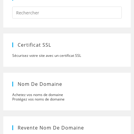
Press
Escap
to
close
the
searc
panel.
Certificat SSL
Sécurisez votre site avec un certificat SSL
Nom De Domaine
Achetez vos noms de domaine
Protégez vos noms de domaine
Revente Nom De Domaine