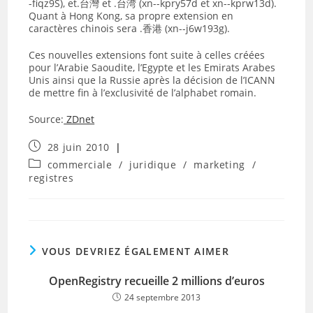
-fiqz9S), et.台灣 et .台湾 (xn--kpry57d et xn--kprw13d).
Quant à Hong Kong, sa propre extension en
caractères chinois sera .香港 (xn--j6w193g).
Ces nouvelles extensions font suite à celles créées
pour l’Arabie Saoudite, l’Egypte et les Emirats Arabes
Unis ainsi que la Russie après la décision de l’ICANN
de mettre fin à l’exclusivité de l’alphabet romain.
Source:
ZDnet
Publication
28 juin 2010
publiée :
Post
commerciale
/
juridique
/
marketing
/
category:
registres
VOUS DEVRIEZ ÉGALEMENT AIMER
OpenRegistry recueille 2 millions d’euros
24 septembre 2013