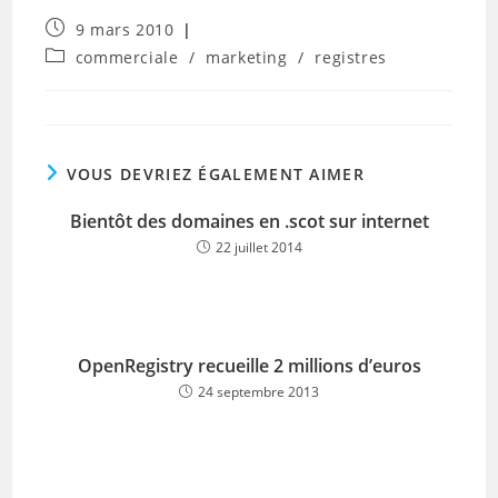
Publication
9 mars 2010
publiée :
Post
commerciale
/
marketing
/
registres
category:
VOUS DEVRIEZ ÉGALEMENT AIMER
Bientôt des domaines en .scot sur internet
22 juillet 2014
OpenRegistry recueille 2 millions d’euros
24 septembre 2013