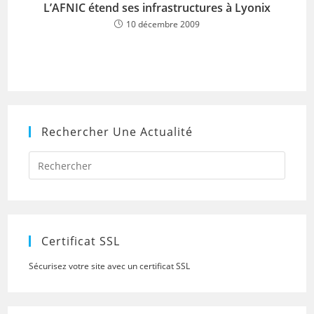
L’AFNIC étend ses infrastructures à Lyonix
10 décembre 2009
Rechercher Une Actualité
Press
Escap
to
close
the
searc
panel.
Certificat SSL
Sécurisez votre site avec un certificat SSL