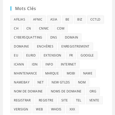
Mots Clés
AFILIAS
AFNIC
ASIA
BE
BIZ
CCTLD
CH
CN
CNNIC
COM
CYBERSQUATTING
DNS
DOMAIN
DOMAINE
ENCHÈRES
ENREGISTREMENT
EU
EURID
EXTENSION
FR
GOOGLE
ICANN
IDN
INFO
INTERNET
MAINTENANCE
MARQUE
MOBI
NAME
NAMEBAY
NET
NEW GTLDS
NOM
NOM DE DOMAINE
NOMS DE DOMAINE
ORG
REGISTRAR
REGISTRE
SITE
TEL
VENTE
VERISIGN
WEB
WHOIS
XXX