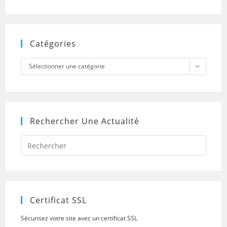
Catégories
Catégories
Sélectionner une catégorie
Rechercher Une Actualité
Press
Escap
to
close
the
searc
panel.
Certificat SSL
Sécurisez votre site avec un certificat SSL