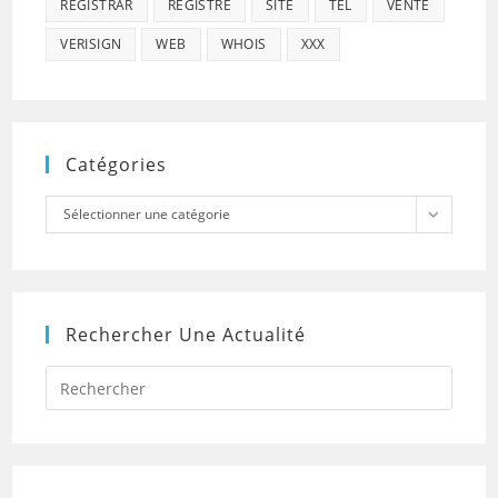
REGISTRAR
REGISTRE
SITE
TEL
VENTE
VERISIGN
WEB
WHOIS
XXX
Catégories
Catégories
Sélectionner une catégorie
Rechercher Une Actualité
Press
Escap
to
close
the
searc
panel.