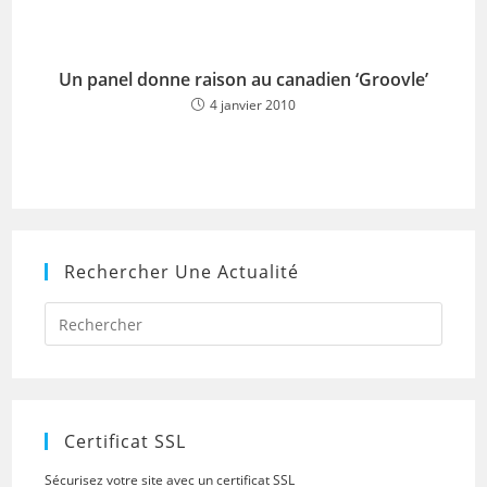
Un panel donne raison au canadien ‘Groovle’
4 janvier 2010
Rechercher Une Actualité
Press
Escap
to
close
the
searc
panel.
Certificat SSL
Sécurisez votre site avec un certificat SSL