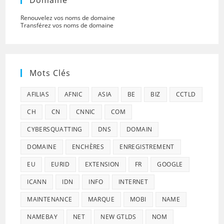
Domaine
Renouvelez vos noms de domaine
Transférez vos noms de domaine
Mots Clés
AFILIAS
AFNIC
ASIA
BE
BIZ
CCTLD
CH
CN
CNNIC
COM
CYBERSQUATTING
DNS
DOMAIN
DOMAINE
ENCHÈRES
ENREGISTREMENT
EU
EURID
EXTENSION
FR
GOOGLE
ICANN
IDN
INFO
INTERNET
MAINTENANCE
MARQUE
MOBI
NAME
NAMEBAY
NET
NEW GTLDS
NOM