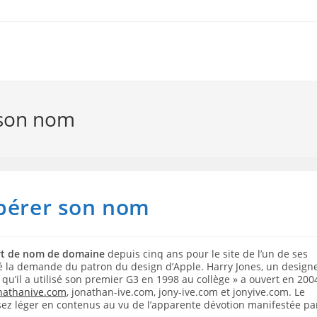
 son nom
upérer son nom
ert de nom de domaine
depuis cinq ans pour le site de l’un de ses
lé la demande du patron du design d’Apple. Harry Jones, un design
u’il a utilisé son premier G3 en 1998 au collège » a ouvert en 200
nathanive.com
, jonathan-ive.com, jony-ive.com et jonyive.com. Le
assez léger en contenus au vu de l’apparente dévotion manifestée pa