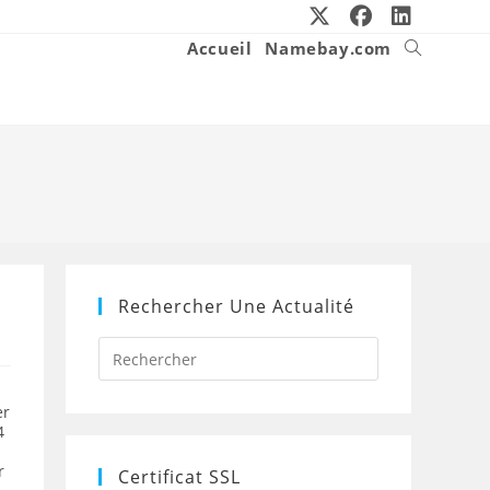
Accueil
Namebay.com
Toggle
website
search
Rechercher Une Actualité
Press
Escape
to
close
er
the
4
search
panel.
r
Certificat SSL