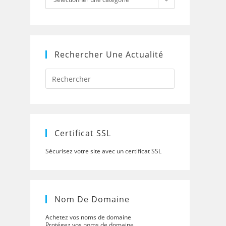
Rechercher Une Actualité
Press
Escape
to
close
the
search
panel.
Certificat SSL
Sécurisez votre site avec un certificat SSL
Nom De Domaine
Achetez vos noms de domaine
Protégez vos noms de domaine