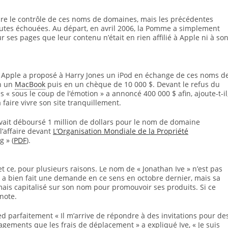
ndre le contrôle de ces noms de domaines, mais les précédentes
outes échouées. Au départ, en avril 2006, la Pomme a simplement
ur ses pages que leur contenu n’était en rien affilié à Apple ni à so
e. Apple a proposé à Harry Jones un iPod en échange de ces noms d
en un
MacBook
puis en un chèque de 10 000 $. Devant le refus du
 « sous le coup de l’émotion » a annoncé 400 000 $ afin, ajoute-t-il
 faire vivre son site tranquillement.
avait déboursé 1 million de dollars pour le nom de domaine
l’affaire devant
L’Organisation Mondiale de la Propriété
g » (
PDF
).
et ce, pour plusieurs raisons. Le nom de « Jonathan Ive » n’est pas
a bien fait une demande en ce sens en octobre dernier, mais sa
amais capitalisé sur son nom pour promouvoir ses produits. Si ce
note.
ied parfaitement « Il m’arrive de répondre à des invitations pour de
ents que les frais de déplacement » a expliqué Ive, « Je suis