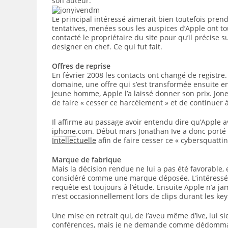
son auteur.
Le principal intéressé aimerait bien toutefois pre
tentatives, menées sous les auspices d’Apple ont t
contacté le propriétaire du site pour qu’il précise s
designer en chef. Ce qui fut fait.
Offres de reprise
En février 2008 les contacts ont changé de registr
domaine, une offre qui s’est transformée ensuite 
jeune homme, Apple l’a laissé donner son prix. Jones
de faire « cesser ce harcèlement » et de continuer à
Il affirme au passage avoir entendu dire qu’Apple 
iphone
.com. Début mars Jonathan Ive a donc porté 
Intellectuelle
afin de faire cesser ce « cybersquattin
Marque de fabrique
Mais la décision rendue ne lui a pas été favorable, 
considéré comme une marque déposée. L’intéressé 
requête est toujours à l’étude. Ensuite Apple n’a j
n’est occasionnellement lors de clips durant les key
Une mise en retrait qui, de l’aveu même d’Ive, lui s
conférences, mais je ne demande comme dédommagem