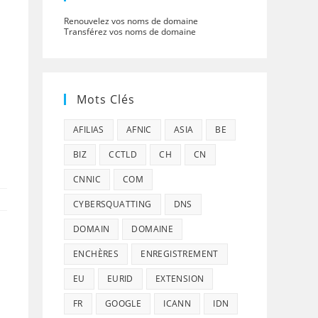
Renouvelez vos noms de domaine
Transférez vos noms de domaine
Mots Clés
AFILIAS
AFNIC
ASIA
BE
BIZ
CCTLD
CH
CN
CNNIC
COM
CYBERSQUATTING
DNS
DOMAIN
DOMAINE
ENCHÈRES
ENREGISTREMENT
EU
EURID
EXTENSION
FR
GOOGLE
ICANN
IDN