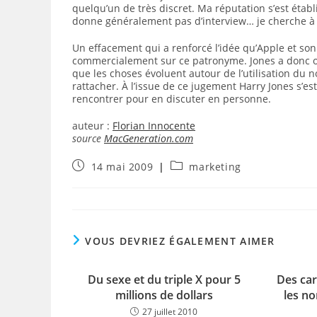
quelqu’un de très discret. Ma réputation s’est étab
donne généralement pas d’interview… je cherche à év
Un effacement qui a renforcé l’idée qu’Apple et s
commercialement sur ce patronyme. Jones a donc o
que les choses évoluent autour de l’utilisation du n
rattacher. À l’issue de ce jugement Harry Jones s’est 
rencontrer pour en discuter en personne.
auteur :
Florian Innocente
source
MacGeneration.com
Publication
Post
14 mai 2009
marketing
publiée :
category:
VOUS DEVRIEZ ÉGALEMENT AIMER
Du sexe et du triple X pour 5
Des car
millions de dollars
les n
27 juillet 2010