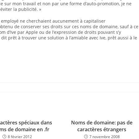
lie sur mon travail et non par une forme d’auto-promotion, je ne
iter la publicité. »
on employé ne cherchaient aucunement à capitaliser
btenu de conserver ses droits sur ces noms de domaine, sauf à ce
om d’Ive par Apple ou de l’expression de droits pouvant s’y
dit prêt à trouver une solution à l’amiable avec Ive, prêt aussi à le
actères spéciaux dans
Noms de domaine: pas de
oms de domaine en .fr
caractères étrangers
8 février 2012
7 novembre 2008