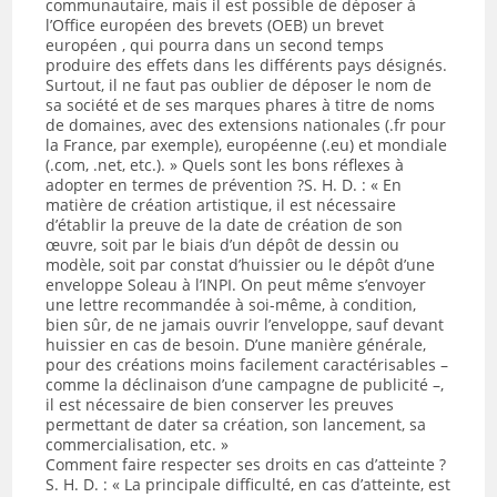
communautaire, mais il est possible de déposer à
l’Office européen des brevets (OEB) un brevet
européen , qui pourra dans un second temps
produire des effets dans les différents pays désignés.
Surtout, il ne faut pas oublier de déposer le nom de
sa société et de ses marques phares à titre de noms
de domaines, avec des extensions nationales (.fr pour
la France, par exemple), européenne (.eu) et mondiale
(.com, .net, etc.). » Quels sont les bons réflexes à
adopter en termes de prévention ?S. H. D. : « En
matière de création artistique, il est nécessaire
d’établir la preuve de la date de création de son
œuvre, soit par le biais d’un dépôt de dessin ou
modèle, soit par constat d’huissier ou le dépôt d’une
enveloppe Soleau à l’INPI. On peut même s’envoyer
une lettre recommandée à soi-même, à condition,
bien sûr, de ne jamais ouvrir l’enveloppe, sauf devant
huissier en cas de besoin. D’une manière générale,
pour des créations moins facilement caractérisables –
comme la déclinaison d’une campagne de publicité –,
il est nécessaire de bien conserver les preuves
permettant de dater sa création, son lancement, sa
commercialisation, etc. »
Comment faire respecter ses droits en cas d’atteinte ?
S. H. D. : « La principale difficulté, en cas d’atteinte, est