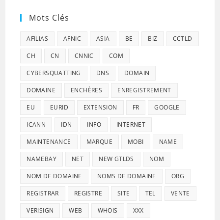
Mots Clés
AFILIAS
AFNIC
ASIA
BE
BIZ
CCTLD
CH
CN
CNNIC
COM
CYBERSQUATTING
DNS
DOMAIN
DOMAINE
ENCHÈRES
ENREGISTREMENT
EU
EURID
EXTENSION
FR
GOOGLE
ICANN
IDN
INFO
INTERNET
MAINTENANCE
MARQUE
MOBI
NAME
NAMEBAY
NET
NEW GTLDS
NOM
NOM DE DOMAINE
NOMS DE DOMAINE
ORG
REGISTRAR
REGISTRE
SITE
TEL
VENTE
VERISIGN
WEB
WHOIS
XXX