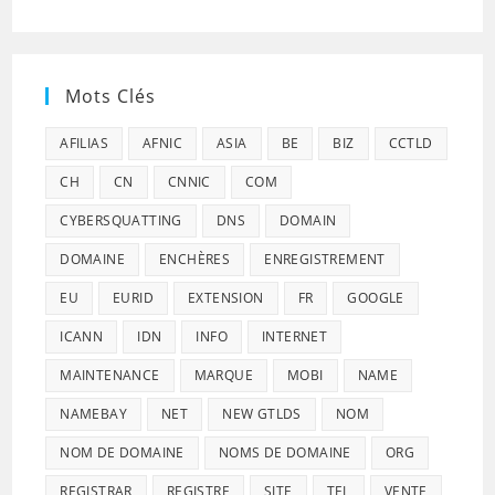
Mots Clés
AFILIAS
AFNIC
ASIA
BE
BIZ
CCTLD
CH
CN
CNNIC
COM
CYBERSQUATTING
DNS
DOMAIN
DOMAINE
ENCHÈRES
ENREGISTREMENT
EU
EURID
EXTENSION
FR
GOOGLE
ICANN
IDN
INFO
INTERNET
MAINTENANCE
MARQUE
MOBI
NAME
NAMEBAY
NET
NEW GTLDS
NOM
NOM DE DOMAINE
NOMS DE DOMAINE
ORG
REGISTRAR
REGISTRE
SITE
TEL
VENTE