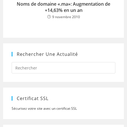
Noms de domaine «.ma»: Augmentation de
+14,63% en un an
9 novembre 2010
Rechercher Une Actualité
Press
Escap
to
close
the
searc
panel.
Certificat SSL
Sécurisez votre site avec un certificat SSL