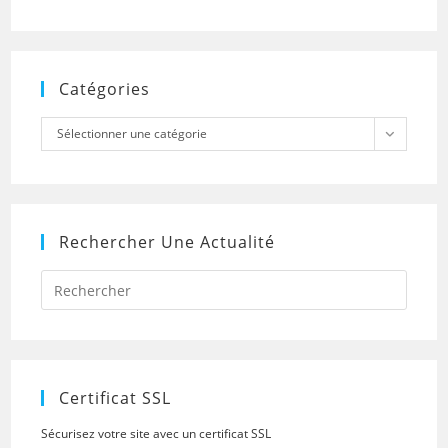
Catégories
Catégories
Sélectionner une catégorie
Rechercher Une Actualité
Press
Escap
to
close
the
searc
panel.
Certificat SSL
Sécurisez votre site avec un certificat SSL