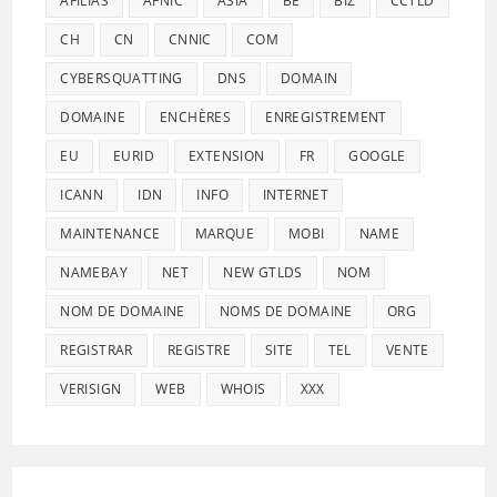
AFILIAS
AFNIC
ASIA
BE
BIZ
CCTLD
CH
CN
CNNIC
COM
CYBERSQUATTING
DNS
DOMAIN
DOMAINE
ENCHÈRES
ENREGISTREMENT
EU
EURID
EXTENSION
FR
GOOGLE
ICANN
IDN
INFO
INTERNET
MAINTENANCE
MARQUE
MOBI
NAME
NAMEBAY
NET
NEW GTLDS
NOM
NOM DE DOMAINE
NOMS DE DOMAINE
ORG
REGISTRAR
REGISTRE
SITE
TEL
VENTE
VERISIGN
WEB
WHOIS
XXX