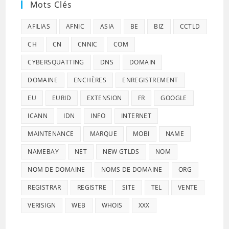
Mots Clés
AFILIAS
AFNIC
ASIA
BE
BIZ
CCTLD
CH
CN
CNNIC
COM
CYBERSQUATTING
DNS
DOMAIN
DOMAINE
ENCHÈRES
ENREGISTREMENT
EU
EURID
EXTENSION
FR
GOOGLE
ICANN
IDN
INFO
INTERNET
MAINTENANCE
MARQUE
MOBI
NAME
NAMEBAY
NET
NEW GTLDS
NOM
NOM DE DOMAINE
NOMS DE DOMAINE
ORG
REGISTRAR
REGISTRE
SITE
TEL
VENTE
VERISIGN
WEB
WHOIS
XXX