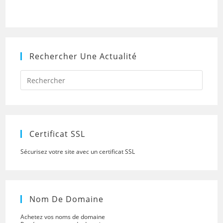
Rechercher Une Actualité
Press
Escap
to
close
the
searc
panel.
Certificat SSL
Sécurisez votre site avec un certificat SSL
Nom De Domaine
Achetez vos noms de domaine