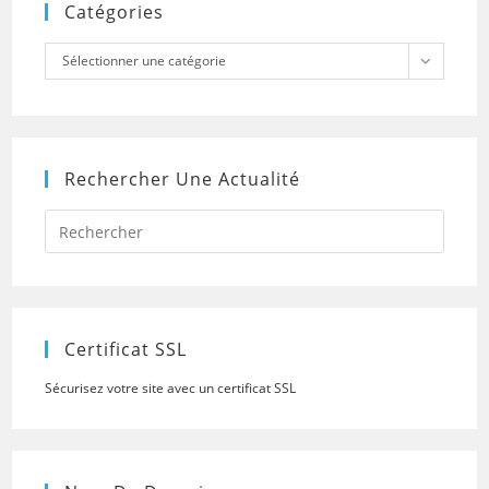
Catégories
Catégories
Sélectionner une catégorie
Rechercher Une Actualité
Press
Escap
to
close
the
searc
panel.
Certificat SSL
Sécurisez votre site avec un certificat SSL