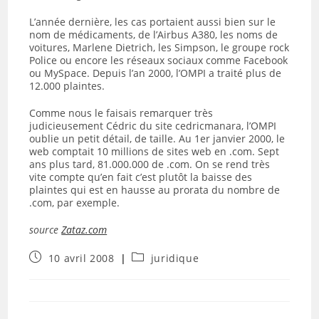
L’année dernière, les cas portaient aussi bien sur le
nom de médicaments, de l’Airbus A380, les noms de
voitures, Marlene Dietrich, les Simpson, le groupe rock
Police ou encore les réseaux sociaux comme Facebook
ou MySpace. Depuis l’an 2000, l’OMPI a traité plus de
12.000 plaintes.
Comme nous le faisais remarquer très
judicieusement Cédric du site cedricmanara, l’OMPI
oublie un petit détail, de taille. Au 1er janvier 2000, le
web comptait 10 millions de sites web en .com. Sept
ans plus tard, 81.000.000 de .com. On se rend très
vite compte qu’en fait c’est plutôt la baisse des
plaintes qui est en hausse au prorata du nombre de
.com, par exemple.
source
Zataz.com
Publication
Post
10 avril 2008
juridique
publiée :
category: