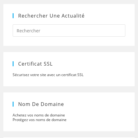
Rechercher Une Actualité
Press
Escap
to
close
the
searc
panel.
Certificat SSL
Sécurisez votre site avec un certificat SSL
Nom De Domaine
Achetez vos noms de domaine
Protégez vos noms de domaine