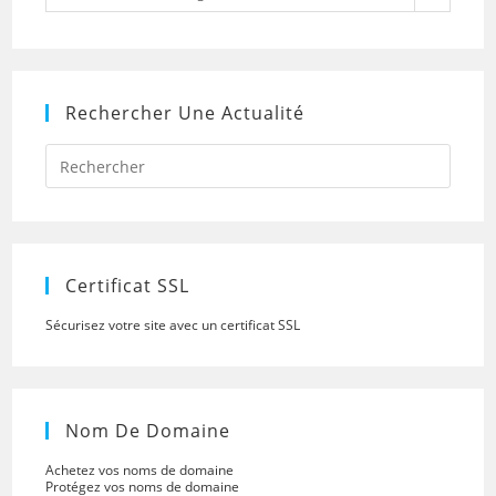
Rechercher Une Actualité
Press
Escap
to
close
the
searc
panel.
Certificat SSL
Sécurisez votre site avec un certificat SSL
Nom De Domaine
Achetez vos noms de domaine
Protégez vos noms de domaine