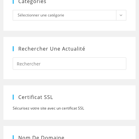
Catégories
Catégories
Sélectionner une catégorie
Rechercher Une Actualité
Press
Escap
to
close
the
searc
panel.
Certificat SSL
Sécurisez votre site avec un certificat SSL
Nom De Domaine