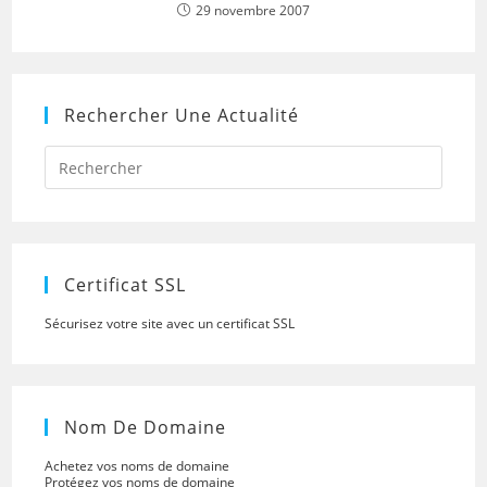
29 novembre 2007
Rechercher Une Actualité
Press
Escap
to
close
the
searc
panel.
Certificat SSL
Sécurisez votre site avec un certificat SSL
Nom De Domaine
Achetez vos noms de domaine
Protégez vos noms de domaine