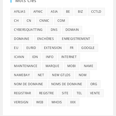
Mots Clés
AFILIAS
AFNIC
ASIA
BE
BIZ
CCTLD
CH
CN
CNNIC
COM
CYBERSQUATTING
DNS
DOMAIN
DOMAINE
ENCHÈRES
ENREGISTREMENT
EU
EURID
EXTENSION
FR
GOOGLE
ICANN
IDN
INFO
INTERNET
MAINTENANCE
MARQUE
MOBI
NAME
NAMEBAY
NET
NEW GTLDS
NOM
NOM DE DOMAINE
NOMS DE DOMAINE
ORG
REGISTRAR
REGISTRE
SITE
TEL
VENTE
VERISIGN
WEB
WHOIS
XXX