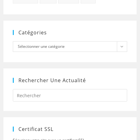
Catégories
Catégories
Sélectionner une catégorie
Rechercher Une Actualité
Press
Escap
to
close
the
searc
panel.
Certificat SSL