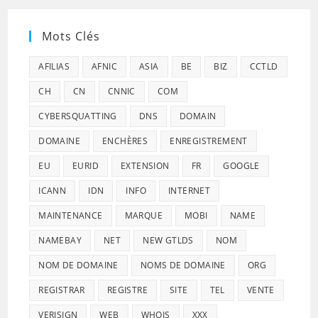
Mots Clés
AFILIAS
AFNIC
ASIA
BE
BIZ
CCTLD
CH
CN
CNNIC
COM
CYBERSQUATTING
DNS
DOMAIN
DOMAINE
ENCHÈRES
ENREGISTREMENT
EU
EURID
EXTENSION
FR
GOOGLE
ICANN
IDN
INFO
INTERNET
MAINTENANCE
MARQUE
MOBI
NAME
NAMEBAY
NET
NEW GTLDS
NOM
NOM DE DOMAINE
NOMS DE DOMAINE
ORG
REGISTRAR
REGISTRE
SITE
TEL
VENTE
VERISIGN
WEB
WHOIS
XXX