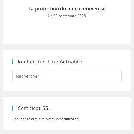
La protection du nom commercial
22 septembre 2008
Rechercher Une Actualité
Press
Escap
to
close
the
searc
panel.
Certificat SSL
Sécurisez votre site avec un certificat SSL