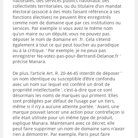
nationales, des services publics nationaux, des
collectivités territoriales, ou du titulaire d’un mandat
électoral (associé à des mots faisant référence à ses
fonctions électives) ne peuvent être enregistrés
comme nom de domaine que par ces institutions ou
services. Par exemple si vous avez le même nom
qu’un maire ou un député, vous ne pouvez pas
déposer le nom de domaine en .fr. Cela s’étend
également à tout ce qui peut toucher au parodique
ou à la critique. ‘ Par exemple, je ne peux pas
enregistrer Ne-votez-pas-pour-Bertrand-Delanoe.fr ‘
précise Manara.
De plus, l’article Art. R. 20-44-45 interdit de déposer ‘
un nom identique ou susceptible d’être confondu
avec un nom sur lequel est conféré un droit de
propriété intellectuelle ‘, c’est-à-dire que ce sont
désormais les noms de marques qui priment. Elles
sont protégées par défaut de l’usage par un tiers,
même si il n’y a aucune atteinte portée. ‘ Avant, une
marque pouvait lancer une action pour contrefaçon si
elle était utilisée pour un même type de produit,
explique Manara. Maintenant avec ce décret, elle
peut faire supprimer un nom de domaine sans n’avoir
rien à démontrer. Par exemple, Paris peut faire