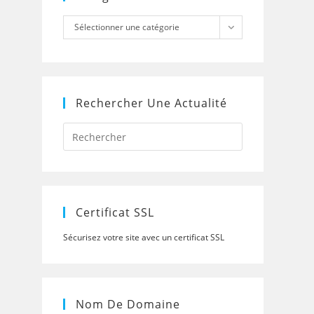
Catégories
Sélectionner une catégorie
Rechercher Une Actualité
Press
Escape
to
close
the
search
panel.
Certificat SSL
Sécurisez votre site avec un certificat SSL
Nom De Domaine