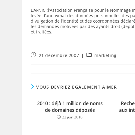
L’AFNIC (l’Association Française pour le Nommage I
levée d’anonymat des données personnelles des par
divulgation de l’identité et des coordonnées déclarée
les demandes motivées par des ayants droit (dépôt 
et traitées.
Publication
Post
21 décembre 2007
marketing
publiée :
category:
VOUS DEVRIEZ ÉGALEMENT AIMER
2010 : déjà 1 million de noms
Reche
de domaines déposés
aux in
22 juin 2010