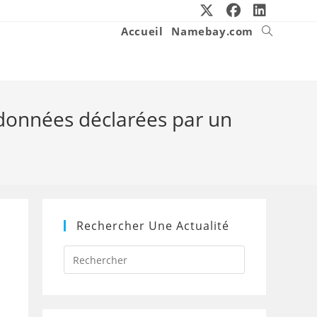
Accueil
Namebay.com
Toggle
website
search
rdonnées déclarées par un
Rechercher Une Actualité
Press
Escape
to
close
the
search