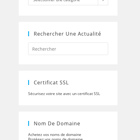
Rechercher Une Actualité
Press
Escape
to
close
the
search
panel.
Certificat SSL
Sécurisez votre site avec un certificat SSL
Nom De Domaine
Achetez vos noms de domaine
Protégez vos noms de domaine