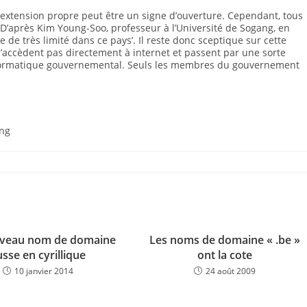
e extension propre peut être un signe d’ouverture. Cependant, tous
 D’après Kim Young-Soo, professeur à l’Université de Sogang, en
e de très limité dans ce pays’. Il reste donc sceptique sur cette
 n’accèdent pas directement à internet et passent par une sorte
nformatique gouvernemental. Seuls les membres du gouvernement
ng
veau nom de domaine
Les noms de domaine « .be »
usse en cyrillique
ont la cote
10 janvier 2014
24 août 2009