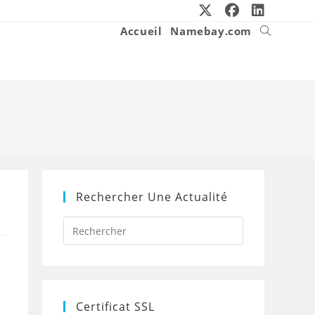
Accueil
Namebay.com
Toggle
website
search
Rechercher Une Actualité
Press
Escape
to
close
the
search
panel.
Certificat SSL