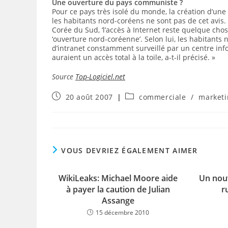
Une ouverture du pays communiste ?
Pour ce pays très isolé du monde, la création d’un
les habitants nord-coréens ne sont pas de cet avis.
Corée du Sud, ‘l’accès à Internet reste quelque chos
‘ouverture nord-coréenne’. Selon lui, les habitants
d’intranet constamment surveillé par un centre i
auraient un accès total à la toile, a-t-il précisé. »
Source
Top-Logiciel.net
Publication
Post
20 août 2007
commerciale
/
marketi
publiée :
category:
VOUS DEVRIEZ ÉGALEMENT AIMER
WikiLeaks: Michael Moore aide
Un nou
à payer la caution de Julian
r
Assange
15 décembre 2010