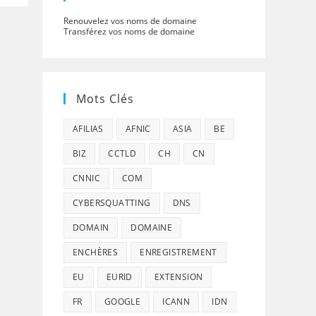
Renouvelez vos noms de domaine
Transférez vos noms de domaine
Mots Clés
AFILIAS
AFNIC
ASIA
BE
BIZ
CCTLD
CH
CN
CNNIC
COM
CYBERSQUATTING
DNS
DOMAIN
DOMAINE
ENCHÈRES
ENREGISTREMENT
EU
EURID
EXTENSION
FR
GOOGLE
ICANN
IDN