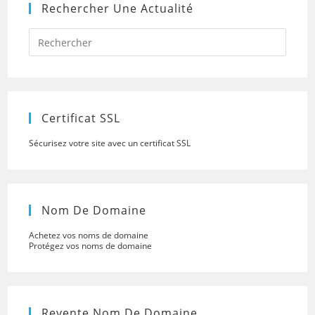
Rechercher Une Actualité
Press
Escap
to
close
the
searc
panel.
Certificat SSL
Sécurisez votre site avec un certificat SSL
Nom De Domaine
Achetez vos noms de domaine
Protégez vos noms de domaine
Revente Nom De Domaine