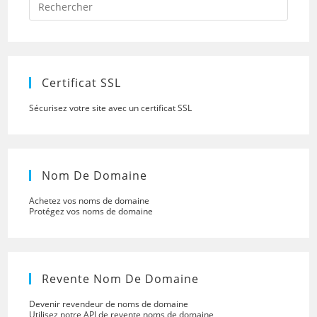
Escap
to
close
the
searc
panel.
Certificat SSL
Sécurisez votre site avec un certificat SSL
Nom De Domaine
Achetez vos noms de domaine
Protégez vos noms de domaine
Revente Nom De Domaine
Devenir revendeur de noms de domaine
Utilisez notre API de revente noms de domaine