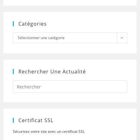
Catégories
Catégories
Sélectionner une catégorie
Rechercher Une Actualité
Press
Escap
to
close
the
searc
panel.
Certificat SSL
Sécurisez votre site avec un certificat SSL