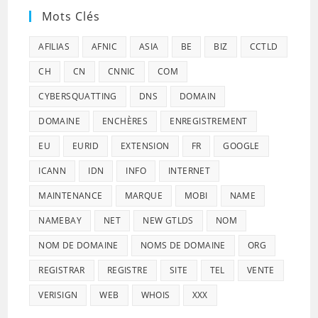
Mots Clés
AFILIAS
AFNIC
ASIA
BE
BIZ
CCTLD
CH
CN
CNNIC
COM
CYBERSQUATTING
DNS
DOMAIN
DOMAINE
ENCHÈRES
ENREGISTREMENT
EU
EURID
EXTENSION
FR
GOOGLE
ICANN
IDN
INFO
INTERNET
MAINTENANCE
MARQUE
MOBI
NAME
NAMEBAY
NET
NEW GTLDS
NOM
NOM DE DOMAINE
NOMS DE DOMAINE
ORG
REGISTRAR
REGISTRE
SITE
TEL
VENTE
VERISIGN
WEB
WHOIS
XXX