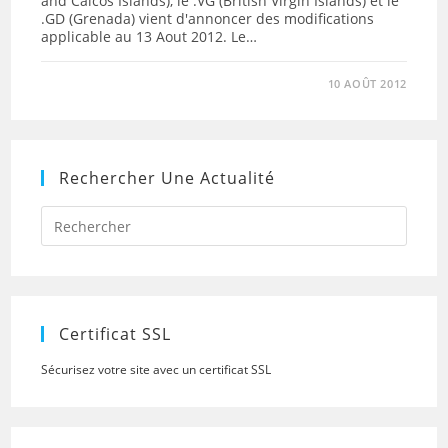
and Caicos Islands), le .VG (British Virgin Islands) et le
.GD (Grenada) vient d'annoncer des modifications
applicable au 13 Aout 2012. Le…
10 AOÛT 2012
Rechercher Une Actualité
Press
Escap
to
close
the
searc
panel.
Certificat SSL
Sécurisez votre site avec un certificat SSL