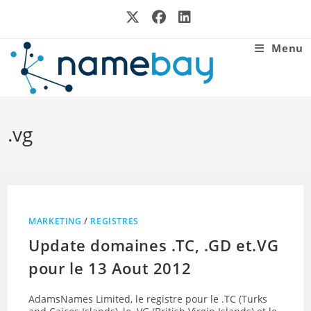
Skip
to
content
Menu
.vg
MARKETING
/
REGISTRES
Update domaines .TC, .GD et.VG
pour le 13 Aout 2012
AdamsNames Limited, le registre pour le .TC (Turks