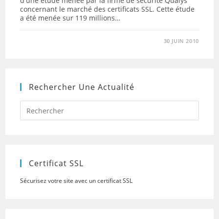
d'une étude menée par la firme de sécurité Qualys
concernant le marché des certificats SSL. Cette étude
a été menée sur 119 millions…
30 JUIN 2010
Rechercher Une Actualité
Press
Escap
to
close
the
searc
panel.
Certificat SSL
Sécurisez votre site avec un certificat SSL