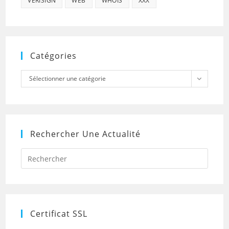
VERISIGN
WEB
WHOIS
XXX
Catégories
Catégories
Sélectionner une catégorie
Rechercher Une Actualité
Press
Escap
to
close
the
searc
panel.
Certificat SSL