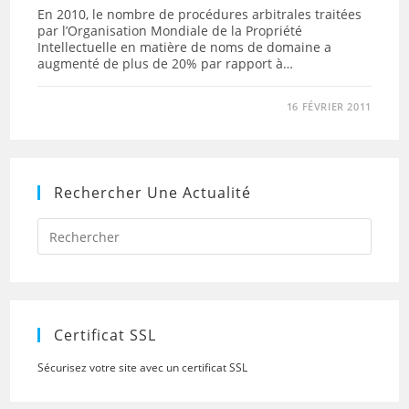
En 2010, le nombre de procédures arbitrales traitées
par l’Organisation Mondiale de la Propriété
Intellectuelle en matière de noms de domaine a
augmenté de plus de 20% par rapport à…
16 FÉVRIER 2011
Rechercher Une Actualité
Press
Escap
to
close
the
searc
panel.
Certificat SSL
Sécurisez votre site avec un certificat SSL