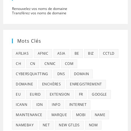
Renouvelez vos noms de domaine
Transférez vos noms de domaine
Mots Clés
AFILIAS
AFNIC
ASIA
BE
BIZ
CCTLD
CH
CN
CNNIC
COM
CYBERSQUATTING
DNS
DOMAIN
DOMAINE
ENCHÈRES
ENREGISTREMENT
EU
EURID
EXTENSION
FR
GOOGLE
ICANN
IDN
INFO
INTERNET
MAINTENANCE
MARQUE
MOBI
NAME
NAMEBAY
NET
NEW GTLDS
NOM