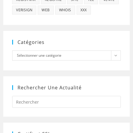
VERISIGN
WEB
WHOIS
XXX
Catégories
Catégories
Sélectionner une catégorie
Rechercher Une Actualité
Press
Escap
to
close
the
searc
panel.