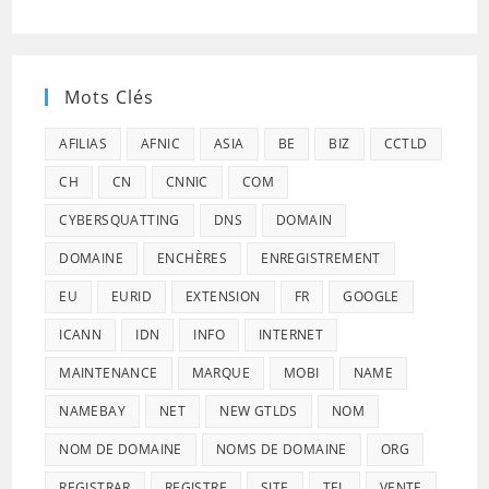
Mots Clés
AFILIAS
AFNIC
ASIA
BE
BIZ
CCTLD
CH
CN
CNNIC
COM
CYBERSQUATTING
DNS
DOMAIN
DOMAINE
ENCHÈRES
ENREGISTREMENT
EU
EURID
EXTENSION
FR
GOOGLE
ICANN
IDN
INFO
INTERNET
MAINTENANCE
MARQUE
MOBI
NAME
NAMEBAY
NET
NEW GTLDS
NOM
NOM DE DOMAINE
NOMS DE DOMAINE
ORG
REGISTRAR
REGISTRE
SITE
TEL
VENTE