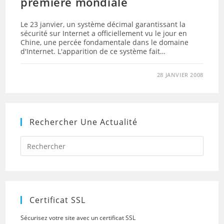
première mondiale
Le 23 janvier, un système décimal garantissant la
sécurité sur Internet a officiellement vu le jour en
Chine, une percée fondamentale dans le domaine
d'Internet. L'apparition de ce système fait…
28 JANVIER 2008
Rechercher Une Actualité
Press
Escap
to
close
the
searc
panel.
Certificat SSL
Sécurisez votre site avec un certificat SSL