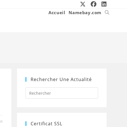
Accueil
Namebay.com
Toggle
website
search
Rechercher Une Actualité
Press
Escape
to
close
the
search
panel.
11
Certificat SSL