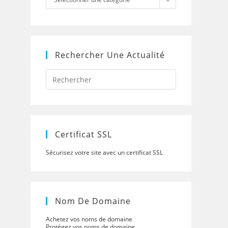
Rechercher Une Actualité
Press
Escape
to
close
the
search
panel.
Certificat SSL
Sécurisez votre site avec un certificat SSL
Nom De Domaine
Achetez vos noms de domaine
Protégez vos noms de domaine