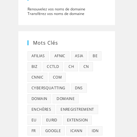
Renouvelez vos noms de domaine
Transférez vos noms de domaine
Mots Clés
AFILIAS
AFNIC
ASIA
BE
BIZ
CCTLD
CH
CN
CNNIC
COM
CYBERSQUATTING
DNS
DOMAIN
DOMAINE
ENCHÈRES
ENREGISTREMENT
EU
EURID
EXTENSION
FR
GOOGLE
ICANN
IDN