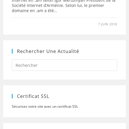
internet en .am selon Igor Mkrtumyan Président de la
Société Internet d’Arménie. Selon lui, le premier
domaine en .am a été…
7 JUIN 2010
Rechercher Une Actualité
Press
Escap
to
close
the
searc
panel.
Certificat SSL
Sécurisez votre site avec un certificat SSL