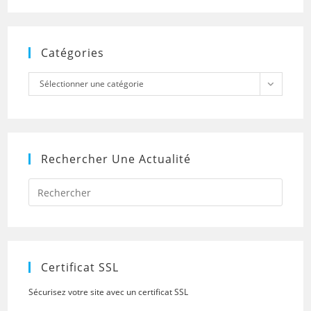
Catégories
Catégories
Sélectionner une catégorie
Rechercher Une Actualité
Press
Escap
to
close
the
searc
panel.
Certificat SSL
Sécurisez votre site avec un certificat SSL