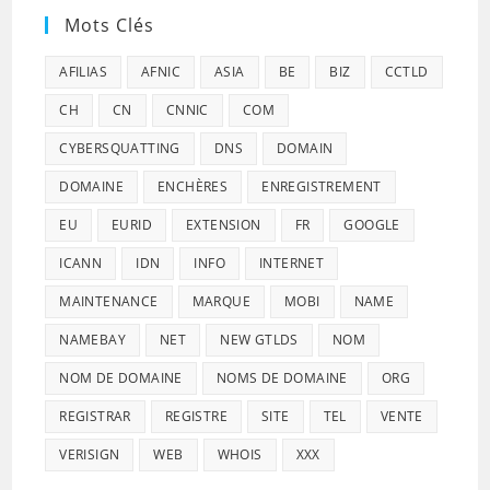
Mots Clés
AFILIAS
AFNIC
ASIA
BE
BIZ
CCTLD
CH
CN
CNNIC
COM
CYBERSQUATTING
DNS
DOMAIN
DOMAINE
ENCHÈRES
ENREGISTREMENT
EU
EURID
EXTENSION
FR
GOOGLE
ICANN
IDN
INFO
INTERNET
MAINTENANCE
MARQUE
MOBI
NAME
NAMEBAY
NET
NEW GTLDS
NOM
NOM DE DOMAINE
NOMS DE DOMAINE
ORG
REGISTRAR
REGISTRE
SITE
TEL
VENTE
VERISIGN
WEB
WHOIS
XXX