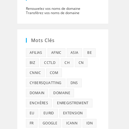
Renouvelez vos noms de domaine
Transférez vos noms de domaine
Mots Clés
AFILIAS
AFNIC
ASIA
BE
BIZ
CCTLD
CH
CN
CNNIC
COM
CYBERSQUATTING
DNS
DOMAIN
DOMAINE
ENCHÈRES
ENREGISTREMENT
EU
EURID
EXTENSION
FR
GOOGLE
ICANN
IDN