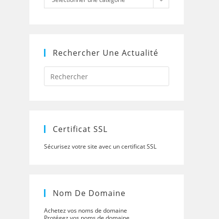
Rechercher Une Actualité
Press
Escape
to
close
the
search
panel.
Certificat SSL
Sécurisez votre site avec un certificat SSL
Nom De Domaine
Achetez vos noms de domaine
Protégez vos noms de domaine