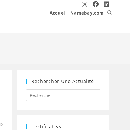
Accueil
Namebay.com
Toggle
website
search
Rechercher Une Actualité
Press
Escape
to
close
the
search
panel.
10
Certificat SSL