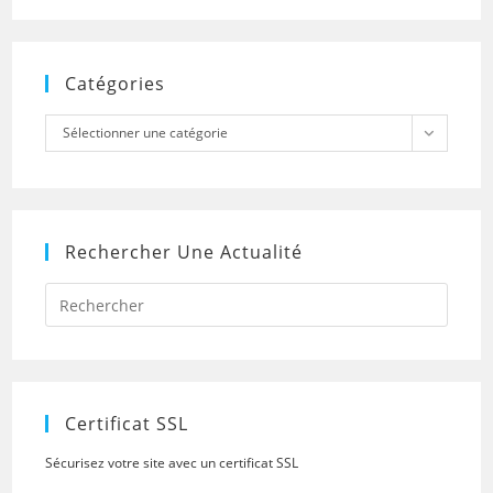
Catégories
Catégories
Sélectionner une catégorie
Rechercher Une Actualité
Press
Escap
to
close
the
searc
panel.
Certificat SSL
Sécurisez votre site avec un certificat SSL