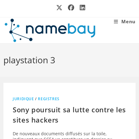
Skip
to
content
Menu
playstation 3
JURIDIQUE
/
REGISTRES
Sony poursuit sa lutte contre les
sites hackers
De nouveaux documents diffusés sur la toile,