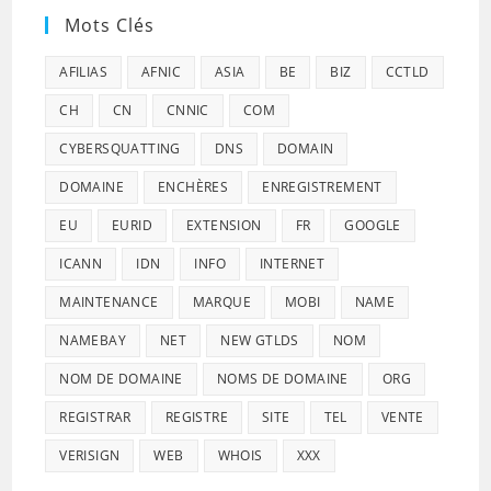
Mots Clés
AFILIAS
AFNIC
ASIA
BE
BIZ
CCTLD
CH
CN
CNNIC
COM
CYBERSQUATTING
DNS
DOMAIN
DOMAINE
ENCHÈRES
ENREGISTREMENT
EU
EURID
EXTENSION
FR
GOOGLE
ICANN
IDN
INFO
INTERNET
MAINTENANCE
MARQUE
MOBI
NAME
NAMEBAY
NET
NEW GTLDS
NOM
NOM DE DOMAINE
NOMS DE DOMAINE
ORG
REGISTRAR
REGISTRE
SITE
TEL
VENTE
VERISIGN
WEB
WHOIS
XXX