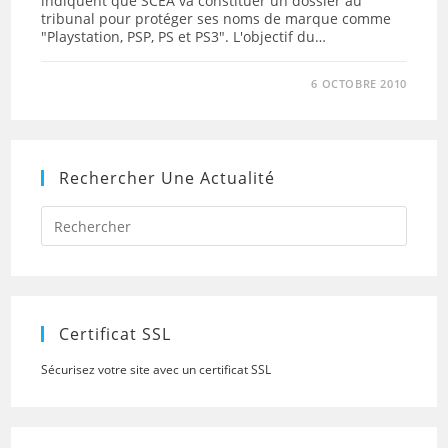
indiquent que SCEA va constituer un dossier au
tribunal pour protéger ses noms de marque comme
"Playstation, PSP, PS et PS3". L'objectif du…
6 OCTOBRE 2010
Rechercher Une Actualité
Press
Escap
to
close
the
searc
panel.
Certificat SSL
Sécurisez votre site avec un certificat SSL