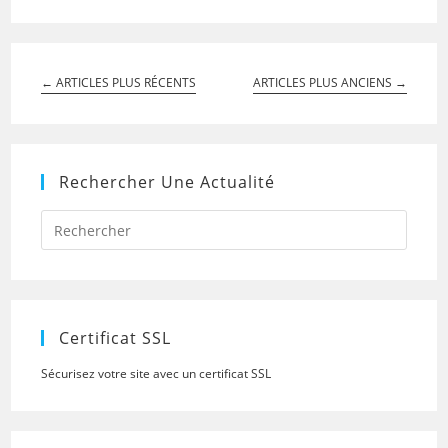
←
ARTICLES PLUS RÉCENTS
ARTICLES PLUS ANCIENS
→
Rechercher Une Actualité
Press
Escap
to
close
the
searc
panel.
Certificat SSL
Sécurisez votre site avec un certificat SSL