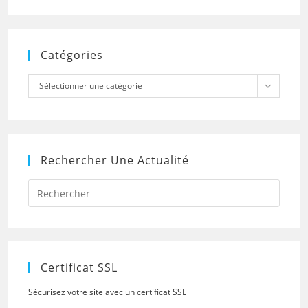
Catégories
Catégories
Sélectionner une catégorie
Rechercher Une Actualité
Press
Escap
to
close
the
searc
panel.
Certificat SSL
Sécurisez votre site avec un certificat SSL