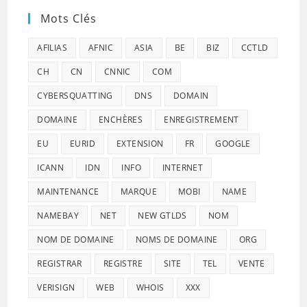
Mots Clés
AFILIAS
AFNIC
ASIA
BE
BIZ
CCTLD
CH
CN
CNNIC
COM
CYBERSQUATTING
DNS
DOMAIN
DOMAINE
ENCHÈRES
ENREGISTREMENT
EU
EURID
EXTENSION
FR
GOOGLE
ICANN
IDN
INFO
INTERNET
MAINTENANCE
MARQUE
MOBI
NAME
NAMEBAY
NET
NEW GTLDS
NOM
NOM DE DOMAINE
NOMS DE DOMAINE
ORG
REGISTRAR
REGISTRE
SITE
TEL
VENTE
VERISIGN
WEB
WHOIS
XXX