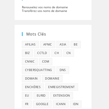
Renouvelez vos noms de domaine
Transférez vos noms de domaine
Mots Clés
AFILIAS
AFNIC
ASIA
BE
BIZ
CCTLD
CH
CN
CNNIC
COM
CYBERSQUATTING
DNS
DOMAIN
DOMAINE
ENCHÈRES
ENREGISTREMENT
EU
EURID
EXTENSION
FR
GOOGLE
ICANN
IDN