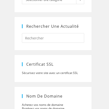
Rechercher Une Actualité
Press
Escape
to
close
the
search
panel.
Certificat SSL
Sécurisez votre site avec un certificat SSL
Nom De Domaine
Achetez vos noms de domaine
Protégez vos noms de domaine