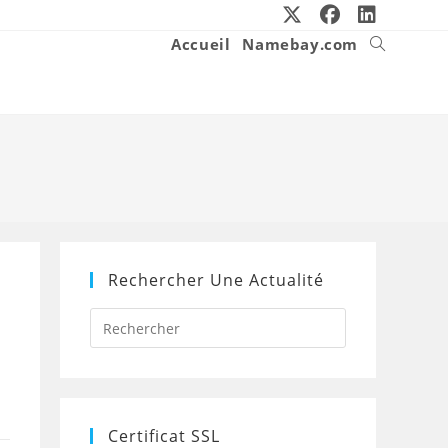
Accueil
Namebay.com
Toggle
website
search
Rechercher Une Actualité
Press
Escape
to
close
the
search
panel.
Certificat SSL